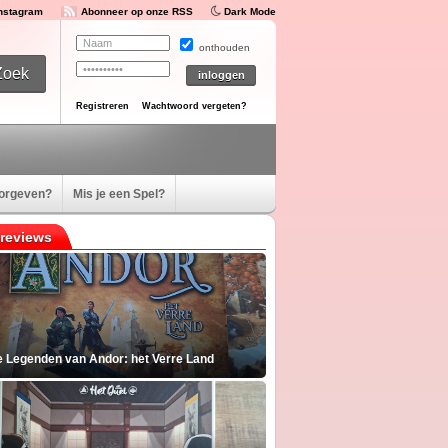
Instagram
Abonneer op onze RSS
Dark Mode
onthouden
Registreren
Wachtwoord vergeten?
oorgeven?
Mis je een Spel?
reviews
e Legenden van Andor: het Verre Land