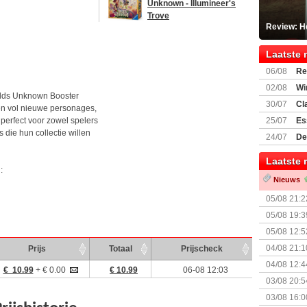
Unknown - Illumineer's
Trove
Review: He
Laatste 
06/08
Re
Land
02/08
Wi
Wilds Unknown Booster
30/07
Cl
en vol nieuwe personages,
uitbreiding
 perfect voor zowel spelers
25/07
Es
 die hun collectie willen
Boardgam
24/07
De
weekend v
Laatste 
:
Nieuws
05/08 21:2
Nemesis Re
05/08 19:3
05/08 12:5
Prijsverla
04/08 21:1
Prijs
Totaal
Prijscheck
04/08 12:4
€ 10.99
+ € 0.00
€ 10.99
06-08 12:03
+ nieuwe u
03/08 20:5
03/08 16:0