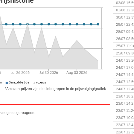
Kapitein 
03/08 15:5
01/08 12:2
30/07 12:3
29/07 22:4
28/07 09:4
26/07 08:5
25/07 11:1
25/07 09:3
Uitbreidi
24/07 23:2
24/07 17:0
(Bordspell
24/07 14:4
Surprise 
24/07 12:5
(Bordspell
*Amazon-prijzen zijn niet inbegrepen in de prijsvolging/grafiek
24/07 12:4
23/07 18:2
start
23/07 14:2
(Bordspell
23/07 11:2
is nog niet gereageerd.
23/07 10:0
22/07 13:4
(Bordspell
22/07 12:3