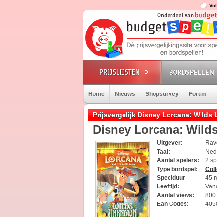
Vol
BORDSPELLEN
Home
Nieuws
Shopsurvey
Forum
Prijsvergelijk Disney Lorcana: Wilds
Disney Lorcana: Wild
Uitgever:
Rav
Taal:
Ned
Aantal spelers:
2 sp
Type bordspel:
Col
Speelduur:
45 
Leeftijd:
Vana
Aantal views:
800
Ean Codes:
405