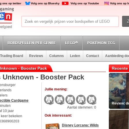
g ons op twitter
Volg ons op Bluesky
Volg ons op Youtube
Volg ons op 
BORDSPELLEN PER GENRE
LEGO®
POKÉMON TCG
Trading Board
Reviews
Columns
Leden
Contact
Aanbieding d
 Unknown - Booster Pack
Recente 
s Unknown - Booster Pack
ensburger
Jullie mening:
erlands
elers
lectible Cardgame
Review: d
minuten
Aantal stemmen: 0
f 10 jaar
Ook interessant:
 keer bekeken
0368900203
Disney Lorcana: Wilds