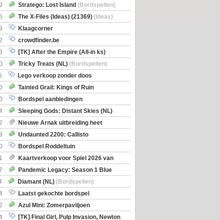
Boe
(Bordspellen)
9
Stratego: Lost Island
(Bordspellen)
6
The X-Files (Ideas) (21369)
(Ideas)
9
Klaagcorner
2
crowdfinder.be
8
[TK] After the Empire (All-in ks)
0
Tricky Treats (NL)
(Bordspellen)
6
Lego verkoop zonder doos
0
Tainted Grail: Kings of Ruin
ng: Wyrd Encounters
(Bordspellen)
0
Bordspel aanbiedingen
4
Sleeping Gods: Distant Skies (NL)
en)
2
Nieuwe Arnak uitbreiding heet
Shipments
9
Undaunted 2200: Callisto
en)
0
Bordspel Roddeltuin
1
Kaartverkoop voor Spiel 2026 van
7
Pandemic Legacy: Season 1 Blue
en)
4
Diamant (NL)
(Bordspellen)
4
Laatst gekochte bordspel
2
Azul Mini: Zomerpaviljoen
en)
4
[TK] Final Girl, Pulp Invasion, Newton