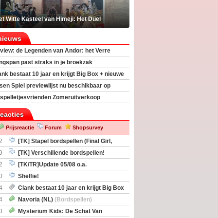
t Witte Kasteel van Himeji: Het Duel
nieuws
view: de Legenden van Andor: het Verre
ngspan past straks in je broekzak
ank bestaat 10 jaar en krijgt Big Box + nieuwe
sen Spiel previewlijst nu beschikbaar op
egeek
spelletjesvrienden Zomeruitverkoop
an start
reacties
Prijsreactie
Forum
Shopsurvey
2
[TK] Stapel bordspellen (Final Girl,
taliation, Zombicide Invader)
9
[TK] Verschillende bordspellen!
2
[TK/TR]Update 05/08 o.a.
gingen, Imperium Horizons, 20 Strong
0
Shelfie!
4
Clank bestaat 10 jaar en krijgt Big Box
itbreiding
4
Navoria (NL)
(Bordspellen)
0
Mysterium Kids: De Schat Van