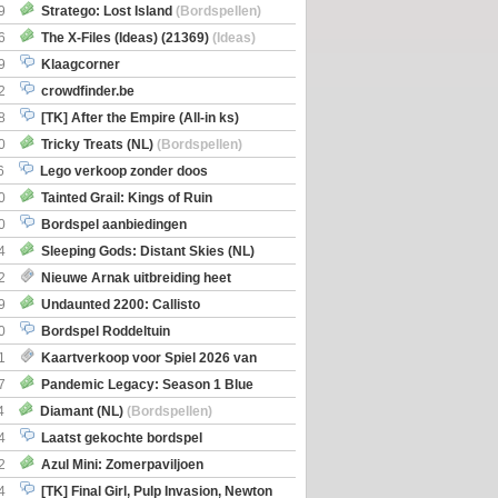
Boe
(Bordspellen)
9
Stratego: Lost Island
(Bordspellen)
6
The X-Files (Ideas) (21369)
(Ideas)
9
Klaagcorner
2
crowdfinder.be
8
[TK] After the Empire (All-in ks)
0
Tricky Treats (NL)
(Bordspellen)
6
Lego verkoop zonder doos
0
Tainted Grail: Kings of Ruin
ng: Wyrd Encounters
(Bordspellen)
0
Bordspel aanbiedingen
4
Sleeping Gods: Distant Skies (NL)
en)
2
Nieuwe Arnak uitbreiding heet
Shipments
9
Undaunted 2200: Callisto
en)
0
Bordspel Roddeltuin
1
Kaartverkoop voor Spiel 2026 van
7
Pandemic Legacy: Season 1 Blue
en)
4
Diamant (NL)
(Bordspellen)
4
Laatst gekochte bordspel
2
Azul Mini: Zomerpaviljoen
en)
4
[TK] Final Girl, Pulp Invasion, Newton