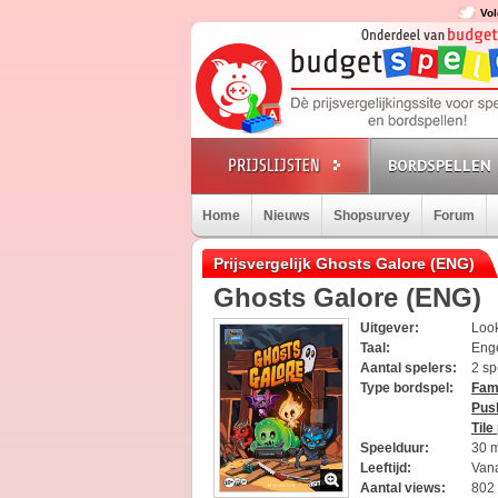
Vol
BORDSPELLEN
Home
Nieuws
Shopsurvey
Forum
Prijsvergelijk Ghosts Galore (ENG)
Ghosts Galore (ENG)
Uitgever:
Loo
Taal:
Eng
Aantal spelers:
2 sp
Type bordspel:
Fami
Pus
Tile
Speelduur:
30 
Leeftijd:
Vana
Aantal views:
802