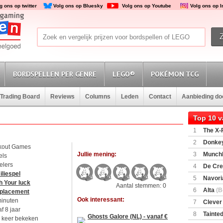
g ons op twitter
Volg ons op Bluesky
Volg ons op Youtube
Volg ons op 
BORDSPELLEN PER GENRE
LEGO®
POKÉMON TCG
Trading Board
Reviews
Columns
Leden
Contact
Aanbieding d
Top 10 
1
The X-F
2
Donkey
kout Games
(SuperMar
Jullie mening:
3
Munchl
els
elers
4
De Cre
liespel
5
Navori
h Your luck
Aantal stemmen: 0
6
Alta
(B
 placement
Ook interessant:
minuten
7
Clever
f 8 jaar
8
Tainted
Ghosts Galore (NL) - vanaf €
 keer bekeken