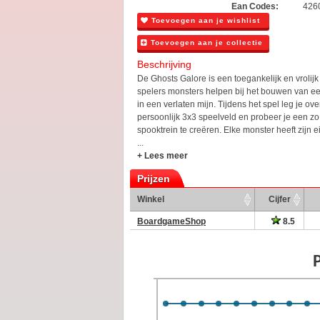
Ean Codes:
426
Toevoegen aan je wishlist
Toevoegen aan je collectie
Beschrijving
De Ghosts Galore is een toegankelijk en vrolijk
spelers monsters helpen bij het bouwen van ee
in een verlaten mijn. Tijdens het spel leg je ov
persoonlijk 3x3 speelveld en probeer je een zo
spooktrein te creëren. Elke monster heeft zijn 
...
+ Lees meer
Prijzen
Winkel
Cijfer
BoardgameShop
8.5