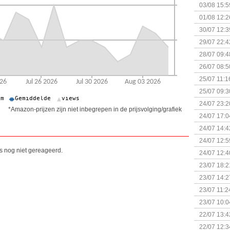
Kapitein 
03/08 15:5
01/08 12:2
30/07 12:3
29/07 22:4
28/07 09:4
26/07 08:5
25/07 11:1
25/07 09:3
Uitbreidi
24/07 23:2
*Amazon-prijzen zijn niet inbegrepen in de prijsvolging/grafiek
24/07 17:0
(Bordspell
24/07 14:4
Surprise 
24/07 12:5
(Bordspell
is nog niet gereageerd.
24/07 12:4
23/07 18:2
start
23/07 14:2
(Bordspell
23/07 11:2
23/07 10:0
22/07 13:4
(Bordspell
22/07 12:3