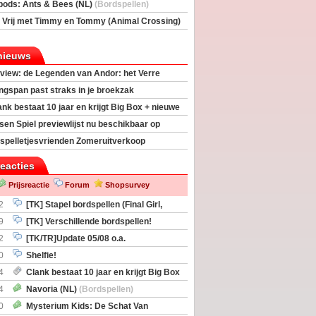
rs
(Bordspellen)
pods: Ants & Bees (NL)
(Bordspellen)
 Vrij met Timmy en Tommy (Animal Crossing)
deas)
nieuws
view: de Legenden van Andor: het Verre
ngspan past straks in je broekzak
ank bestaat 10 jaar en krijgt Big Box + nieuwe
sen Spiel previewlijst nu beschikbaar op
egeek
spelletjesvrienden Zomeruitverkoop
an start
reacties
Prijsreactie
Forum
Shopsurvey
2
[TK] Stapel bordspellen (Final Girl,
taliation, Zombicide Invader)
9
[TK] Verschillende bordspellen!
2
[TK/TR]Update 05/08 o.a.
gingen, Imperium Horizons, 20 Strong
0
Shelfie!
4
Clank bestaat 10 jaar en krijgt Big Box
itbreiding
4
Navoria (NL)
(Bordspellen)
0
Mysterium Kids: De Schat Van