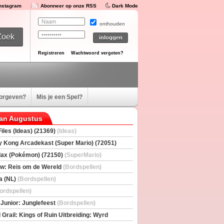
Instagram
Abonneer op onze RSS
Dark Mode
onthouden
Registreren
Wachtwoord vergeten?
oorgeven?
Mis je een Spel?
van Augustus
iles (Ideas) (21369)
(Ideas)
 Kong Arcadekast (Super Mario) (72051)
io)
ax (Pokémon) (72150)
(SuperMario)
w: Reis om de Wereld
(Bordspellen)
a (NL)
(Bordspellen)
ordspellen)
 Junior: Junglefeest
(Bordspellen)
 Grail: Kings of Ruin Uitbreiding: Wyrd