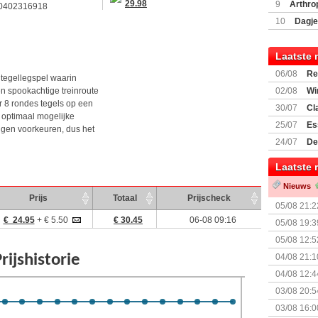
Encounte
29.98
9
Arthro
0402316918
10
Dagje
(77059)
(I
Laatste 
06/08
Re
 tegellegspel waarin
Land
n spookachtige treinroute
02/08
Wi
er 8 rondes tegels op een
30/07
Cl
 optimaal mogelijke
uitbreiding
25/07
Es
eigen voorkeuren, dus het
Boardgam
24/07
De
weekend v
Laatste 
Nieuws
Prijs
Totaal
Prijscheck
05/08 21:2
Nemesis Re
€ 24.95
+ € 5.50
€ 30.45
06-08 09:16
05/08 19:3
05/08 12:5
Prijsverla
04/08 21:1
04/08 12:4
+ nieuwe u
03/08 20:5
03/08 16:0