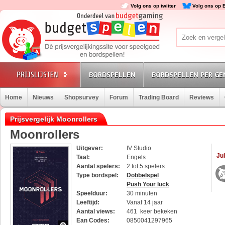
Volg ons op twitter
Volg ons op 
BORDSPELLEN
BORDSPELLEN PER GE
Home
Nieuws
Shopsurvey
Forum
Trading Board
Reviews
Prijsvergelijk Moonrollers
Moonrollers
Uitgever:
IV Studio
Jul
Taal:
Engels
Aantal spelers:
2 tot 5 spelers
Type bordspel:
Dobbelspel
Push Your luck
Speelduur:
30 minuten
Leeftijd:
Vanaf 14 jaar
Aantal views:
461 keer bekeken
Ean Codes:
0850041297965