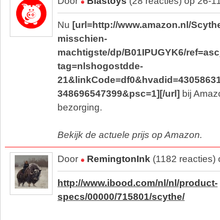
Door
Blastoys
(28 reacties) op 26-1
Nu
[url=http://www.amazon.nl/Scyth
misschien-
machtigste/dp/B01IPUGYK6/ref=as
tag=nlshogostdde-
21&linkCode=df0&hvadid=430586
348696547399&psc=1][/url]
bij Amazo
bezorging.
Bekijk de actuele prijs op Amazon.
Door
RemingtonInk
(1182 reacties)
http://www.ibood.com/nl/nl/product-
specs/00000/715801/scythe/