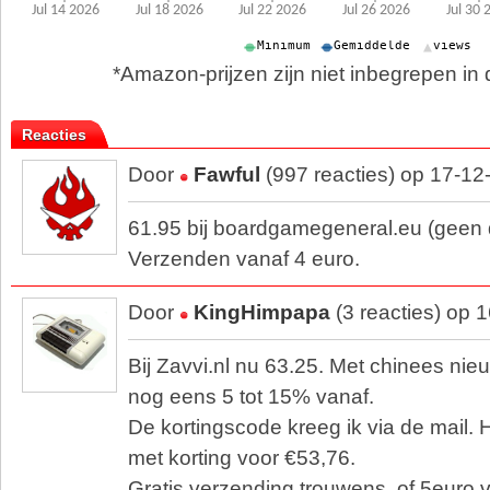
*Amazon-prijzen zijn niet inbegrepen in d
Reacties
Door
Fawful
(997 reacties) op 17-12
61.95 bij boardgamegeneral.eu (geen di
Verzenden vanaf 4 euro.
Door
KingHimpapa
(3 reacties) op 
Bij Zavvi.nl nu 63.25. Met chinees nieu
nog eens 5 tot 15% vanaf.
De kortingscode kreeg ik via de mail.
met korting voor €53,76.
Gratis verzending trouwens. of 5euro v