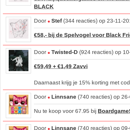
BLACK
Door
Stef
(344 reacties) op 23-11-2
€58,- bij de Spelvogel voor Black Fr
Door
Twisted-D
(924 reacties) op 1
€59,49 + €1,49 Zavvi
Daarnaast krijg je 15% korting met co
Door
Linnsane
(740 reacties) op 26
Nu te koop voor 67.95 bij
Boardgame
Door
Linnsane
(740 reacties) op 09