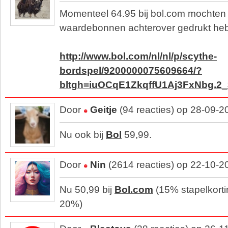
Momenteel 64.95 bij bol.com mochten
waardebonnen achterover gedrukt he
http://www.bol.com/nl/nl/p/scythe-
bordspel/9200000075609664/?
bltgh=iuOCqE1ZkqffU1Aj3FxNbg.2_
Door
Geitje
(94 reacties) op 28-09-2
Nu ook bij
Bol
59,99.
Door
Nin
(2614 reacties) op 22-10-2
Nu 50,99 bij
Bol.com
(15% stapelkortin
20%)