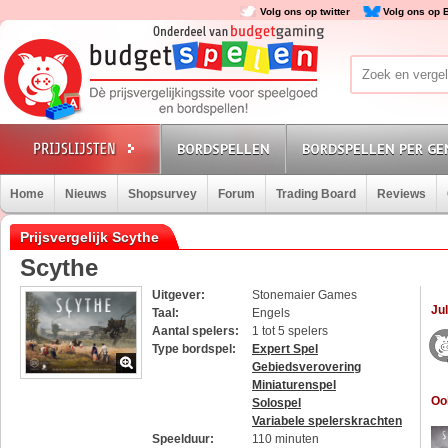
Volg ons op twitter
Volg ons op 
BORDSPELLEN
BORDSPELLEN PER GE
Home
Nieuws
Shopsurvey
Forum
Trading Board
Reviews
Prijsvergelijk Scythe
Scythe
Uitgever:
Stonemaier Games
Jul
Taal:
Engels
Aantal spelers:
1 tot 5 spelers
Type bordspel:
Expert Spel
Gebiedsverovering
Miniaturenspel
Oo
Solospel
Variabele spelerskrachten
Speelduur:
110 minuten