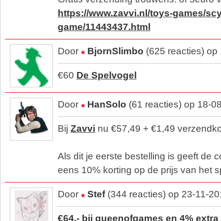
https://www.zavvi.nl/toys-games/sc
game/11443437.html
Door
BjornSlimbo
(625 reacties) op
€60
De Spelvogel
Door
HanSolo
(61 reacties) op 18-0
Bij
Zavvi
nu €57,49 + €1,49 verzendko
Als dit je eerste bestelling is geeft de
eens 10% korting op de prijs van het s
Door
Stef
(344 reacties) op 23-11-2
€64,- bij queenofgames en 4% extra