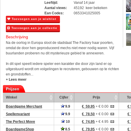
Leeftijd:
Vanaf 14 jaar
Aantal views:
45192 keer bekeken
Ean Codes:
0653341025005
Toevoegen aan je wishlist
Toevoegen aan je collectie
Beschrijving
Na de oorlog in Europa sloot de stadstaat The Factory haar poorten,
omdat de door hen geproduceerd mechs niet meer nodig waren. Vijf
buurlanden proberen nu dit mysterieuze gebied te annexeren.
In dit spel speelt iedere speler een karakter die door zijn land er op
uitgestuurd wordt om volgelingen te recruteren, gebouwen op te richten
en grondstoffen...
+ Lees meer
Prijzen
Winkel
Cijfer
Prijs
To
Boardgame Merchant
9.9
€ 59.95
+ € 0.00
€ 
Spellenvariant
9.9
€ 78.50
+ € 0.00
€ 
The Perfect Move
10
€ 74.95
+ € 4.95
€ 
BoardgameShop
8.5
€ 79.95
+ € 0.00
€ 