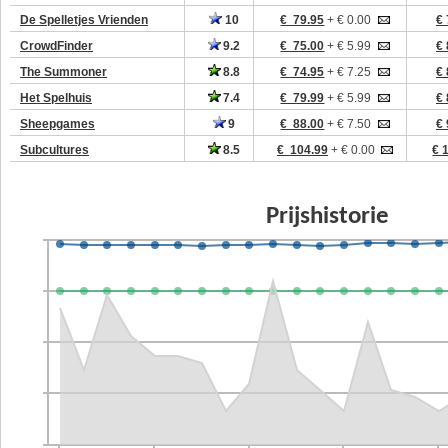
De Spelletjes Vrienden
10
€ 79.95
+ € 0.00
€ 
CrowdFinder
9.2
€ 75.00
+ € 5.99
€ 
The Summoner
8.8
€ 74.95
+ € 7.25
€ 
Het Spelhuis
7.4
€ 79.99
+ € 5.99
€ 
Sheepgames
9
€ 88.00
+ € 7.50
€ 
Subcultures
8.5
€ 104.99
+ € 0.00
€ 