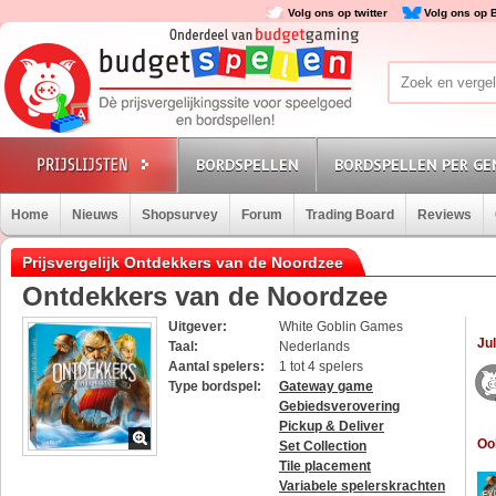
Volg ons op twitter
Volg ons op 
BORDSPELLEN
BORDSPELLEN PER GE
Home
Nieuws
Shopsurvey
Forum
Trading Board
Reviews
Prijsvergelijk Ontdekkers van de Noordzee
Ontdekkers van de Noordzee
Uitgever:
White Goblin Games
Jul
Taal:
Nederlands
Aantal spelers:
1 tot 4 spelers
Type bordspel:
Gateway game
Gebiedsverovering
Pickup & Deliver
Oo
Set Collection
Tile placement
Variabele spelerskrachten