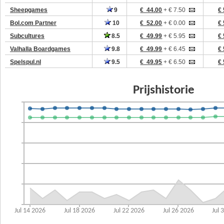
Sheepgames
9
€ 44.00
+ € 7.50
€ 
Bol.com Partner
10
€ 52.00
+ € 0.00
€ 
Subcultures
8.5
€ 49.99
+ € 5.95
€ 
Valhalla Boardgames
9.8
€ 49.99
+ € 6.45
€ 
Spelspul.nl
9.5
€ 49.95
+ € 6.50
€ 