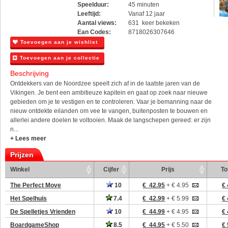
Speelduur:
45 minuten
Leeftijd:
Vanaf 12 jaar
Aantal views:
631 keer bekeken
Ean Codes:
8718026307646
Toevoegen aan je wishlist
Toevoegen aan je collectie
Beschrijving
Ontdekkers van de Noordzee speelt zich af in de laatste jaren van de
Vikingen. Je bent een ambitieuze kapitein en gaat op zoek naar nieuwe
gebieden om je te vestigen en te controleren. Vaar je bemanning naar de
nieuw ontdekte eilanden om vee te vangen, buitenposten te bouwen en
allerlei andere doelen te voltooien. Maak de langschepen gereed: er zijn
n...
+ Lees meer
Prijzen
Winkel
Cijfer
Prijs
To
The Perfect Move
10
€ 42.95
+ € 4.95
€ 
Het Spelhuis
7.4
€ 42.99
+ € 5.99
€ 
De Spelletjes Vrienden
10
€ 44.99
+ € 4.95
€ 
BoardgameShop
8.5
€ 44.95
+ € 5.50
€ 