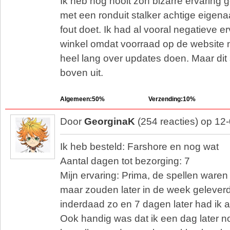
Ik heb nog nooit zon bizarre ervaring
met een ronduit stalker achtige eigenaar
fout doet. Ik had al vooral negatieve 
winkel omdat voorraad op de website n
heel lang over updates doen. Maar dit 
boven uit.
Algemeen:50%
Verzending:10%
Door
GeorginaK
(254 reacties) op 12
Ik heb besteld: Farshore en nog wat
Aantal dagen tot bezorging: 7
Mijn ervaring: Prima, de spellen waren
maar zouden later in de week gelever
inderdaad zo en 7 dagen later had ik al
Ook handig was dat ik een dag later no