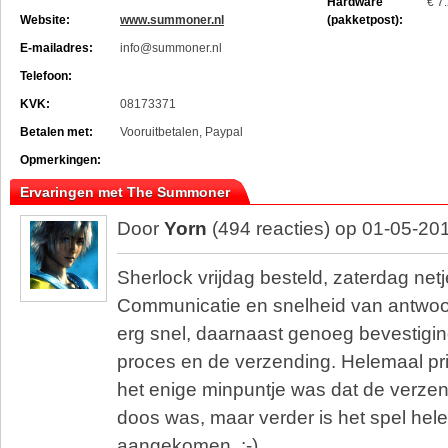
Hardware
€ 7
Website:
www.summoner.nl
(pakketpost):
E-mailadres:
info@summoner.nl
Telefoon:
KVK:
08173371
Betalen met:
Vooruitbetalen, Paypal
Opmerkingen:
Ervaringen met The Summoner
Door
Yorn
(494 reacties) op 01-05-20
Sherlock vrijdag besteld, zaterdag net
Communicatie en snelheid van antwoo
erg snel, daarnaast genoeg bevestigi
proces en de verzending. Helemaal pr
het enige minpuntje was dat de verze
doos was, maar verder is het spel he
aangekomen. :-)