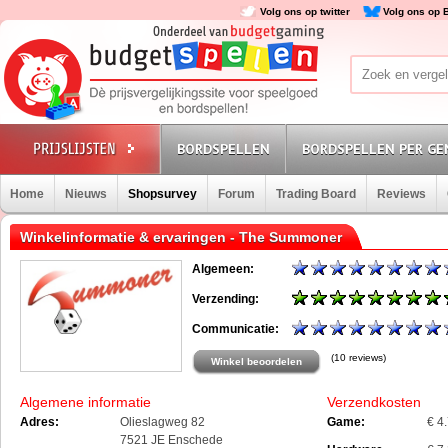
Volg ons op twitter
Volg ons op 
BORDSPELLEN
BORDSPELLEN PER GE
Home
Nieuws
Shopsurvey
Forum
Trading Board
Reviews
Winkelinformatie & ervaringen - The Summoner
Algemeen:
Verzending:
Communicatie:
(10 reviews)
Winkel beoordelen
Algemene informatie
Verzendkosten
Adres:
Olieslagweg 82
Game:
€ 4
7521 JE Enschede