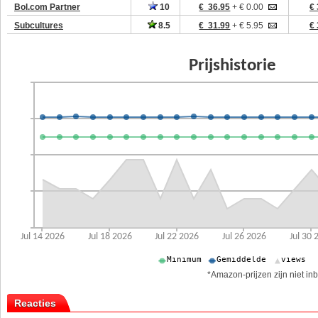
Bol.com Partner
10
€ 36.95
+ € 0.00
€ 
Subcultures
8.5
€ 31.99
+ € 5.95
€ 
*Amazon-prijzen zijn niet inb
Reacties