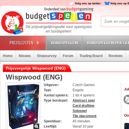
Volg ons op twitter
Volg ons op 
BORDSPELLEN
BORDSPELLEN PER GE
Home
Nieuws
Shopsurvey
Forum
Trading Board
Reviews
Prijsvergelijk Wispwood (ENG)
Wispwood (ENG)
Uitgever:
Czech Games
Jul
Taal:
Engels
Aantal spelers:
1 tot 4 spelers
Type bordspel:
Abstract spel
Card drafting
Solospel
Oo
Tile placement
Speelduur:
45 minuten
Leeftijd:
Vanaf 10 jaar