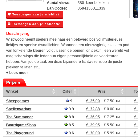
Aantal views:
380 keer bekeken
Ean Codes:
8594156311339
Toevoegen aan je wishlist
Toevoegen aan je collectie
Beschrijving
Wispwood neemt spelers mee naar een betoverd bos vol mysterieuze
lichtjes en speelse dwaallichten. Wanneer een nieuwsgierige kat een pad
van fonkelende kleuren volgt tussen de bomen, ontdekt hij een wereld vol
magische wisps die ieder hun eigen persoonlijkheid en voorkeuren
hebben. Aan jou de taak om deze bijzondere lichtwezens op de juiste
plekken te laten str...
+ Lees meer
Prijzen
Winkel
Cijfer
Prijs
To
Sheepgames
9
€ 25.00
+ € 7.50
€ 
Spellenvariant
9.9
€ 32.88
+ € 0.00
€ 
The Summoner
8.8
€ 26.95
+ € 7.25
€ 
BoardgameShop
8.5
€ 29.95
+ € 5.50
€ 
The Playground
9.6
€ 30.00
+ € 5.99
€ 