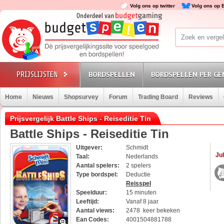
Volg ons op twitter
Volg ons op 
BORDSPELLEN
BORDSPELLEN PER GE
Home
Nieuws
Shopsurvey
Forum
Trading Board
Reviews
Prijsvergelijk Battle Ships - Reiseditie Tin
Battle Ships - Reiseditie Tin
Uitgever:
Schmidt
Jul
Taal:
Nederlands
Aantal spelers:
2 spelers
Type bordspel:
Deductie
Reisspel
Speelduur:
15 minuten
Leeftijd:
Vanaf 8 jaar
Aantal views:
2478 keer bekeken
Ean Codes:
4001504881788