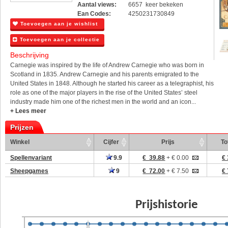
Aantal views:
6657 keer bekeken
Ean Codes:
4250231730849
Toevoegen aan je wishlist
Toevoegen aan je collectie
Beschrijving
Carnegie was inspired by the life of Andrew Carnegie who was born in
Scotland in 1835. Andrew Carnegie and his parents emigrated to the
United States in 1848. Although he started his career as a telegraphist, his
role as one of the major players in the rise of the United States’ steel
industry made him one of the richest men in the world and an icon...
+ Lees meer
Prijzen
Winkel
Cijfer
Prijs
To
Spellenvariant
9.9
€ 39.88
+ € 0.00
€ 
Sheepgames
9
€ 72.00
+ € 7.50
€ 