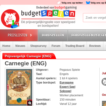
Volg ons op twitter
Volg ons op 
BORDSPELLEN
BORDSPELLEN PER GE
Home
Nieuws
Shopsurvey
Forum
Trading Board
Reviews
Prijsvergelijk Carnegie (ENG)
Carnegie (ENG)
Uitgever:
Pegasus Spiele
Jul
Taal:
Engels
Aantal spelers:
1 tot 4 spelers
Type bordspel:
Eurogame
Expert Spel
Solospel
Oo
Worker placement
Speelduur:
150 minuten
Leeftijd:
Vanaf 12 jaar