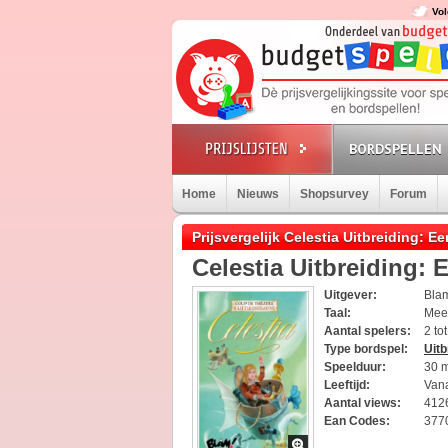
Vol
BORDSPELLEN
Home
Nieuws
Shopsurvey
Forum
Prijsvergelijk Celestia Uitbreiding: 
Celestia Uitbreiding:
Uitgever:
Bla
Taal:
Meer
Aantal spelers:
2 to
Type bordspel:
Uitb
Speelduur:
30 
Leeftijd:
Vana
Aantal views:
412
Ean Codes:
377