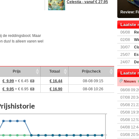
Celestia - vanaf € 27.95
Review: F
Laatste 
06/08
Re
ij de reddingsboot. Maar
Land
02/08
Wi
en dus! Is alleen varen wel
30/07
Cl
uitbreiding
25/07
Es
Boardgam
24/07
De
weekend v
Prijs
Totaal
Prijscheck
Laatste 
€ 9.99
+ € 6.45
€ 16.44
08-08 09:15
Nieuws
€ 9.95
+ € 6.95
€ 16.90
08-08 10:26
08/08 09:2
07/08 20:3
05/08 21:2
Nemesis Re
05/08 19:3
05/08 12:5
Prijsverla
04/08 12:4
+ nieuwe u
03/08 20:5