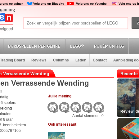
g ons op twitter
Volg ons op Bluesky
Volg ons op Youtube
Volg ons op 
BORDSPELLEN PER GENRE
LEGO®
POKÉMON TCG
Trading Board
Reviews
Columns
Leden
Contact
Aanbieding d
Een Verrassende Wending
Recente 
 Een Verrassende Wending
m!
Jullie mening:
talig
t 6 spelers
reiding
Review: d
minuten
Aantal stemmen: 0
f 8 jaar
Ook interessant:
6 keer bekeken
0005767105