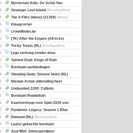
0
Mysterium Kids: De Schat Van
Boe
(Bordspellen)
9
Stratego: Lost Island
(Bordspellen)
6
The X-Files (Ideas) (21369)
(Ideas)
9
Klaagcorner
2
crowdfinder.be
8
[TK] After the Empire (All-in ks)
0
Tricky Treats (NL)
(Bordspellen)
6
Lego verkoop zonder doos
0
Tainted Grail: Kings of Ruin
ng: Wyrd Encounters
(Bordspellen)
0
Bordspel aanbiedingen
4
Sleeping Gods: Distant Skies (NL)
en)
2
Nieuwe Arnak uitbreiding heet
Shipments
9
Undaunted 2200: Callisto
en)
0
Bordspel Roddeltuin
1
Kaartverkoop voor Spiel 2026 van
7
Pandemic Legacy: Season 1 Blue
en)
4
Diamant (NL)
(Bordspellen)
4
Laatst gekochte bordspel
2
Azul Mini: Zomerpaviljoen