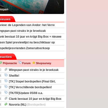
inspan
nieuws
view: de Legenden van Andor: het Verre
ngspan past straks in je broekzak
ank bestaat 10 jaar en krijgt Big Box + nieuwe
sen Spiel previewlijst nu beschikbaar op
egeek
spelletjesvrienden Zomeruitverkoop
an start
reacties
Prijsreactie
Forum
Shopsurvey
0
Wingspan past straks in je broekzak
4
Shelfie!
2
[TK] Stapel bordspellen (Final Girl,
taliation, Zombicide Invader)
9
[TK] Verschillende bordspellen!
2
[TK/TR]Update 05/08 o.a.
gingen, Imperium Horizons, 20 Strong
4
Clank bestaat 10 jaar en krijgt Big Box
itbreiding
4
Navoria (NL)
(Bordspellen)