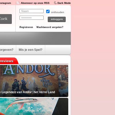
Instagram
Abonneer op onze RSS
Dark Mode
onthouden
Registreren
Wachtwoord vergeten?
oorgeven?
Mis je een Spel?
reviews
e Legenden van Andor: het Verre Land