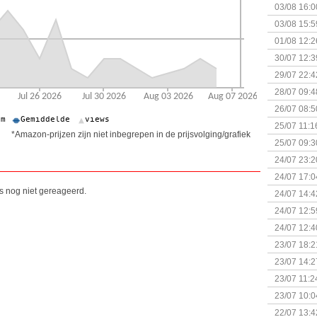
03/08 16:0
Kapitein 
03/08 15:5
01/08 12:2
30/07 12:3
29/07 22:4
28/07 09:4
26/07 08:5
25/07 11:1
*Amazon-prijzen zijn niet inbegrepen in de prijsvolging/grafiek
25/07 09:3
Uitbreidi
24/07 23:2
24/07 17:0
(Bordspell
is nog niet gereageerd.
24/07 14:4
Surprise 
24/07 12:5
(Bordspell
24/07 12:4
23/07 18:2
start
23/07 14:2
(Bordspell
23/07 11:2
23/07 10:0
22/07 13:4