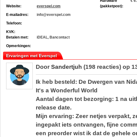
Hardware
€ 6
Website:
everspel.com
(pakketpost):
E-mailadres:
info@everspel.com
Telefoon:
KVK:
Betalen met:
iDEAL, Bancontact
Opmerkingen:
Ervaringen met Everspel
Door
Sandertjuh
(198 reacties) op 1
Ik heb besteld: De Dwergen van Nida
It's a Wonderful World
Aantal dagen tot bezorging: 1 na u
release date.
Mijn ervaring: Zeer netjes verpakt, 
ingepakt iets ontvangen, fijne com
een preorder wist ik dat de gehele o