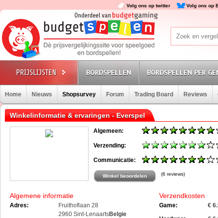
Volg ons op twitter
Volg ons op 
BORDSPELLEN
BORDSPELLEN PER GE
Home
Nieuws
Shopsurvey
Forum
Trading Board
Reviews
Winkelinformatie & ervaringen - Everspel
Algemeen:
Verzending:
Communicatie:
(6 reviews)
Winkel beoordelen
Algemene informatie
Verzendkosten
Adres:
Fruithoflaan 28
Game:
€ 6
2960 Sint-Lenaarts
Belgie