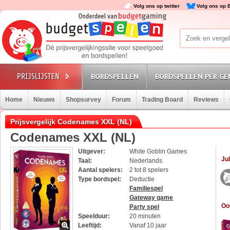
Volg ons op twitter
Volg ons op 
BORDSPELLEN
BORDSPELLEN PER GE
Home
Nieuws
Shopsurvey
Forum
Trading Board
Reviews
Prijsvergelijk Codenames XXL (NL)
Codenames XXL (NL)
Uitgever:
White Goblin Games
Jul
Taal:
Nederlands
Aantal spelers:
2 tot 8 spelers
Type bordspel:
Deductie
Familiespel
Gateway game
Oo
Party spel
Speelduur:
20 minuten
Leeftijd:
Vanaf 10 jaar