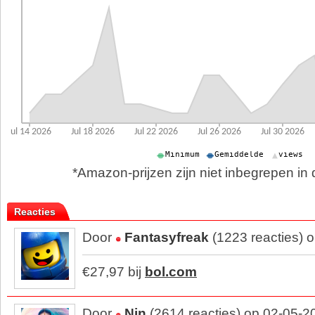
*Amazon-prijzen zijn niet inbegrepen in d
Reacties
Door
Fantasyfreak
(1223 reacties) 
€27,97 bij
bol.com
Door
Nin
(2614 reacties) op 02-05-2