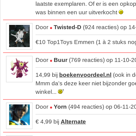
laatste exemplaren. Of er is een opkope
was binnen een uur uitverkocht
Door
Twisted-D
(924 reacties) op 1
€10 Top1Toys Emmen (1 à 2 stuks nog.
Door
Buur
(769 reacties) op 11-10-
14,99 bij
boekenvoordeel.nl
(ook in d
Mmm da's deze keer niet bijzonder g
winkel...
Door
Yorn
(494 reacties) op 06-11-2
€ 4,99 bij
Alternate