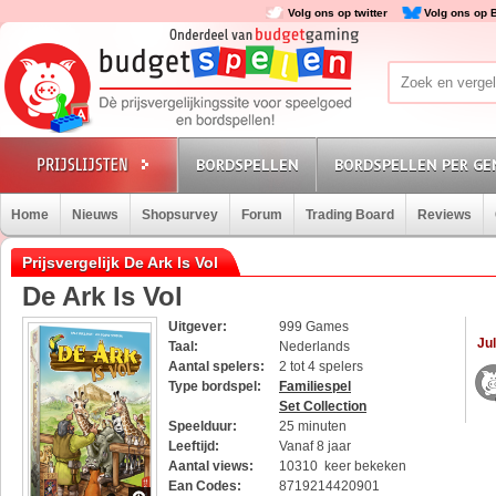
Volg ons op twitter
Volg ons op 
BORDSPELLEN
BORDSPELLEN PER GE
Home
Nieuws
Shopsurvey
Forum
Trading Board
Reviews
Prijsvergelijk De Ark Is Vol
De Ark Is Vol
Uitgever:
999 Games
Jul
Taal:
Nederlands
Aantal spelers:
2 tot 4 spelers
Type bordspel:
Familiespel
Set Collection
Speelduur:
25 minuten
Leeftijd:
Vanaf 8 jaar
Aantal views:
10310 keer bekeken
Ean Codes:
8719214420901