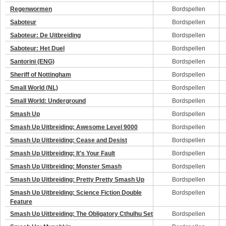
Regenwormen
Bordspellen
Saboteur
Bordspellen
Saboteur: De Uitbreiding
Bordspellen
Saboteur: Het Duel
Bordspellen
Santorini (ENG)
Bordspellen
Sheriff of Nottingham
Bordspellen
Small World (NL)
Bordspellen
Small World: Underground
Bordspellen
Smash Up
Bordspellen
Smash Up Uitbreiding: Awesome Level 9000
Bordspellen
Smash Up Uitbreiding: Cease and Desist
Bordspellen
Smash Up Uitbreiding: It's Your Fault
Bordspellen
Smash Up Uitbreiding: Monster Smash
Bordspellen
Smash Up Uitbreiding: Pretty Pretty Smash Up
Bordspellen
Smash Up Uitbreiding: Science Fiction Double
Bordspellen
Feature
Smash Up Uitbreiding: The Obligatory Cthulhu Set
Bordspellen