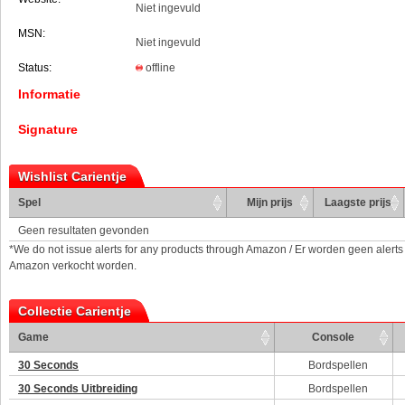
Niet ingevuld
MSN:
Niet ingevuld
Status:
offline
Informatie
Signature
Wishlist Carientje
Spel
Mijn prijs
Laagste prijs
Geen resultaten gevonden
*We do not issue alerts for any products through Amazon / Er worden geen alerts
Amazon verkocht worden.
Collectie Carientje
Game
Console
30 Seconds
Bordspellen
30 Seconds Uitbreiding
Bordspellen