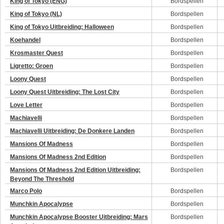
King of Tokyo (ENG)
Bordspellen
King of Tokyo (NL)
Bordspellen
King of Tokyo Uitbreiding: Halloween
Bordspellen
Koehandel
Bordspellen
Krosmaster Quest
Bordspellen
Ligretto: Groen
Bordspellen
Loony Quest
Bordspellen
Loony Quest Uitbreiding: The Lost City
Bordspellen
Love Letter
Bordspellen
Machiavelli
Bordspellen
Machiavelli Uitbreiding: De Donkere Landen
Bordspellen
Mansions Of Madness
Bordspellen
Mansions Of Madness 2nd Edition
Bordspellen
Mansions Of Madness 2nd Edition Uitbreiding:
Bordspellen
Beyond The Threshold
Marco Polo
Bordspellen
Munchkin Apocalypse
Bordspellen
Munchkin Apocalypse Booster Uitbreiding: Mars
Bordspellen