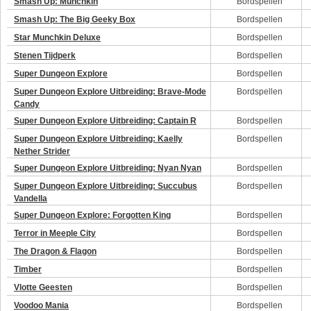
Smash Up: Munchkin
Bordspellen
Smash Up: The Big Geeky Box
Bordspellen
Star Munchkin Deluxe
Bordspellen
Stenen Tijdperk
Bordspellen
Super Dungeon Explore
Bordspellen
Super Dungeon Explore Uitbreiding: Brave-Mode
Bordspellen
Candy
Super Dungeon Explore Uitbreiding: Captain R
Bordspellen
Super Dungeon Explore Uitbreiding: Kaelly
Bordspellen
Nether Strider
Super Dungeon Explore Uitbreiding: Nyan Nyan
Bordspellen
Super Dungeon Explore Uitbreiding: Succubus
Bordspellen
Vandella
Super Dungeon Explore: Forgotten King
Bordspellen
Terror in Meeple City
Bordspellen
The Dragon & Flagon
Bordspellen
Timber
Bordspellen
Vlotte Geesten
Bordspellen
Voodoo Mania
Bordspellen