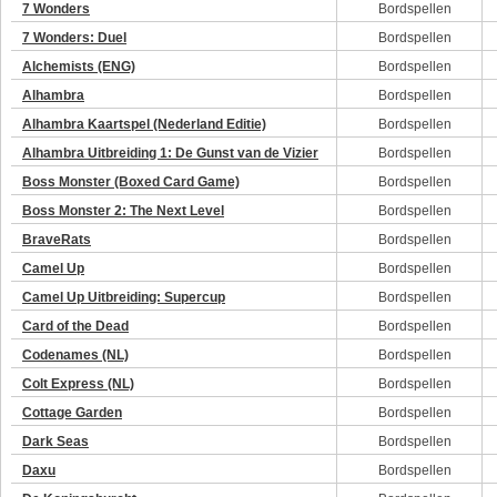
7 Wonders
Bordspellen
7 Wonders: Duel
Bordspellen
Alchemists (ENG)
Bordspellen
Alhambra
Bordspellen
Alhambra Kaartspel (Nederland Editie)
Bordspellen
Alhambra Uitbreiding 1: De Gunst van de Vizier
Bordspellen
Boss Monster (Boxed Card Game)
Bordspellen
Boss Monster 2: The Next Level
Bordspellen
BraveRats
Bordspellen
Camel Up
Bordspellen
Camel Up Uitbreiding: Supercup
Bordspellen
Card of the Dead
Bordspellen
Codenames (NL)
Bordspellen
Colt Express (NL)
Bordspellen
Cottage Garden
Bordspellen
Dark Seas
Bordspellen
Daxu
Bordspellen