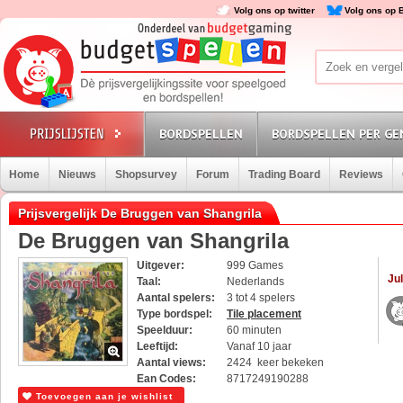
Volg ons op twitter
Volg ons op 
BORDSPELLEN
BORDSPELLEN PER GE
Home
Nieuws
Shopsurvey
Forum
Trading Board
Reviews
Prijsvergelijk De Bruggen van Shangrila
De Bruggen van Shangrila
Uitgever:
999 Games
Jul
Taal:
Nederlands
Aantal spelers:
3 tot 4 spelers
Type bordspel:
Tile placement
Speelduur:
60 minuten
Leeftijd:
Vanaf 10 jaar
Aantal views:
2424 keer bekeken
Ean Codes:
8717249190288
Toevoegen aan je wishlist