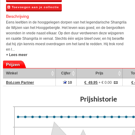
Toevoegen aan je collectie
Beschrijving
Eens leefden in de hooggelegen dorpen van het legendarische Shangrila
de Wijzen van het Hooggebergte. Het leven was goed, en de bergvolken
woonden in vrede naast elkaar. Op den duur verdwenen deze wijsgeren
en raakte Shangrila in verval. Slechts één wijze bleef over, en hij besefte
dat hij zijn kennis moest overdragen om het land te redden. Hij trok rond
en l...
+ Lees meer
Prijzen
Winkel
Cijfer
Prijs
To
Bol.com Partner
10
€ 49.95
+ € 0.00
€ 