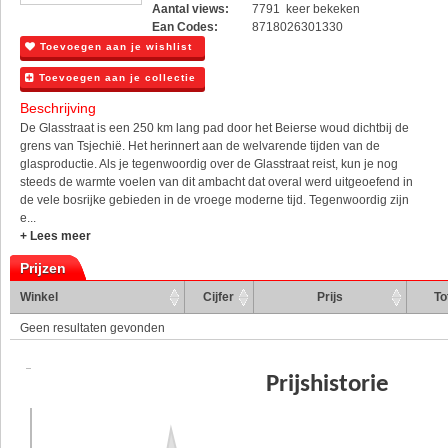
Aantal views:
7791 keer bekeken
Ean Codes:
8718026301330
Toevoegen aan je wishlist
Toevoegen aan je collectie
Beschrijving
De Glasstraat is een 250 km lang pad door het Beierse woud dichtbij de
grens van Tsjechië. Het herinnert aan de welvarende tijden van de
glasproductie. Als je tegenwoordig over de Glasstraat reist, kun je nog
steeds de warmte voelen van dit ambacht dat overal werd uitgeoefend in
de vele bosrijke gebieden in de vroege moderne tijd. Tegenwoordig zijn
e...
+ Lees meer
Prijzen
Winkel
Cijfer
Prijs
To
Geen resultaten gevonden