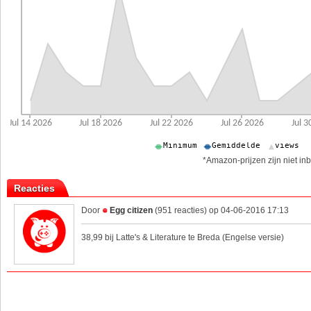
*Amazon-prijzen zijn niet inb
Reacties
Door
Egg citizen
(951 reacties) op 04-06-2016 17:13
38,99 bij Latte's & Literature te Breda (Engelse versie)