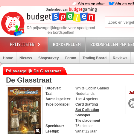
Volg ons op twitter
Volg ons op 
BORDSPELLEN
BORDSPELLEN PER GE
Home
Nieuws
Shopsurvey
Forum
Trading Board
Reviews
Prijsvergelijk De Glasstraat
De Glasstraat
Uitgever:
White Goblin Games
Jul
Taal:
Nederlands
Aantal spelers:
1 tot 4 spelers
Type bordspel:
Card drafting
Set Collection
Solospel
Tile placement
Speelduur:
75 minuten
Leeftijd:
vanaf 12 jaar