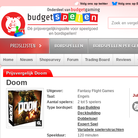
Volg ons op twitter
Volg ons op 
BORDSPELLEN
BORDSPELLEN PER GE
Home
Nieuws
Shopsurvey
Forum
Trading Board
Reviews
Prijsvergelijk Doom
Doom
Uitgever:
Fantasy Flight Games
Jul
Taal:
Engels
Aantal spelers:
2 tot 5 spelers
Type bordspel:
Bag Building
Deckbuilding
Dobbelspel
Expert Spel
Variabele spelerskrachten
Speelduur:
120 minuten