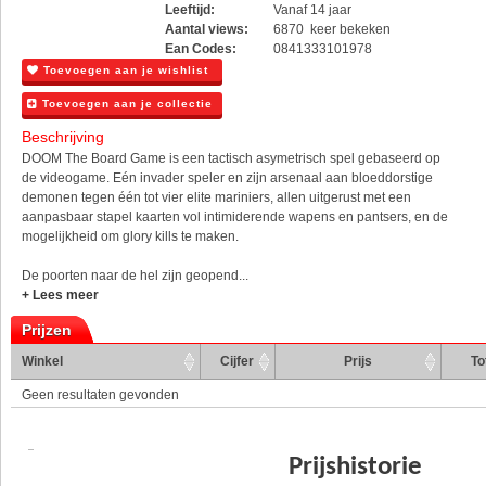
Leeftijd:
Vanaf 14 jaar
Aantal views:
6870 keer bekeken
Ean Codes:
0841333101978
Toevoegen aan je wishlist
Toevoegen aan je collectie
Beschrijving
DOOM The Board Game is een tactisch asymetrisch spel gebaseerd op
de videogame. Eén invader speler en zijn arsenaal aan bloeddorstige
demonen tegen één tot vier elite mariniers, allen uitgerust met een
aanpasbaar stapel kaarten vol intimiderende wapens en pantsers, en de
mogelijkheid om glory kills te maken.
De poorten naar de hel zijn geopend...
+ Lees meer
Prijzen
Winkel
Cijfer
Prijs
To
Geen resultaten gevonden