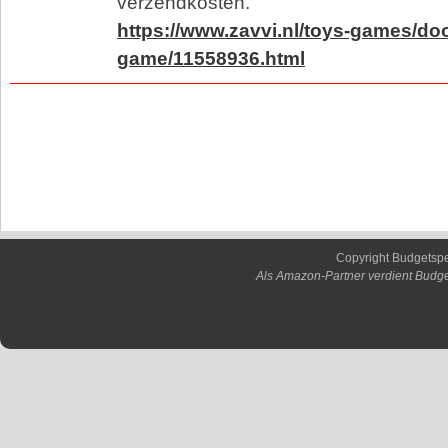
verzendkosten.
https://www.zavvi.nl/toys-games/do
game/11558936.html
Copyright Budgetsp
Als Amazon-Partner verdient Budge