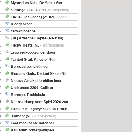
0
Mysterium Kids: De Schat Van
Boe
(Bordspellen)
9
Stratego: Lost Island
(Bordspellen)
6
The X-Files (Ideas) (21369)
(Ideas)
9
Klaagcorner
2
crowdfinder.be
8
[TK] After the Empire (All-in ks)
0
Tricky Treats (NL)
(Bordspellen)
6
Lego verkoop zonder doos
0
Tainted Grail: Kings of Ruin
ng: Wyrd Encounters
(Bordspellen)
0
Bordspel aanbiedingen
4
Sleeping Gods: Distant Skies (NL)
en)
2
Nieuwe Arnak uitbreiding heet
Shipments
9
Undaunted 2200: Callisto
en)
0
Bordspel Roddeltuin
1
Kaartverkoop voor Spiel 2026 van
7
Pandemic Legacy: Season 1 Blue
en)
4
Diamant (NL)
(Bordspellen)
4
Laatst gekochte bordspel
2
Azul Mini: Zomerpaviljoen