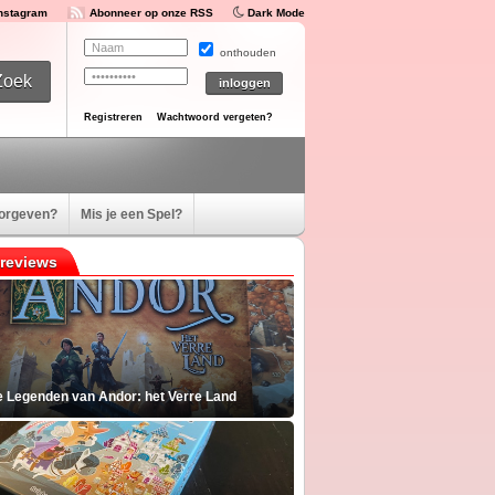
Instagram
Abonneer op onze RSS
Dark Mode
onthouden
Registreren
Wachtwoord vergeten?
oorgeven?
Mis je een Spel?
reviews
e Legenden van Andor: het Verre Land