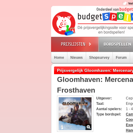
Vol
BORDSPELLEN
Home
Nieuws
Shopsurvey
Forum
Prijsvergelijk Gloomhaven: Mercenar
Gloomhaven: Mercenar
Frosthaven
Uitgever:
Cep
Taal:
Eng
Aantal spelers:
1 - 
Type bordspel:
Cam
Coo
Expe
Han