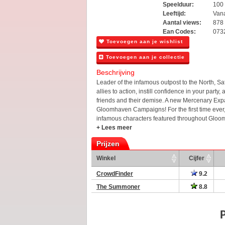
Speelduur:
100
Leeftijd:
Vana
Aantal views:
878
Ean Codes:
073
Toevoegen aan je wishlist
Toevoegen aan je collectie
Beschrijving
Leader of the infamous outpost to the North, S
allies to action, instill confidence in your part
friends and their demise. A new Mercenary Expa
Gloomhaven Campaigns! For the first time ever,
infamous characters featured throughout Gloom
+ Lees meer
Prijzen
Winkel
Cijfer
CrowdFinder
9.2
The Summoner
8.8