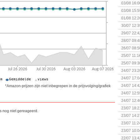
03/08 16:0
Kapitein 
03/08 15:5
01/08 12:2
30/07 12:3
29/07 22:4
28/07 09:4
26/07 08:5
25/07 11:1
25/07 09:3
Uitbreidi
24/07 23:2
24/07 17:0
(Bordspell
24/07 14:4
*Amazon-prijzen zijn niet inbegrepen in de prijsvolging/grafiek
Surprise 
24/07 12:5
(Bordspell
24/07 12:4
23/07 18:2
is nog niet gereageerd.
start
23/07 14:2
(Bordspell
23/07 11:2
23/07 10:0
22/07 13:4