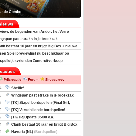
astle Combo
nieuws
view: de Legenden van Andor: het Verre
ngspan past straks in je broekzak
ank bestaat 10 jaar en krijgt Big Box + nieuwe
sen Spiel previewlijst nu beschikbaar op
egeek
spelletjesvrienden Zomeruitverkoop
an start
reacties
Prijsreactie
Forum
Shopsurvey
4
Shelfie!
3
Wingspan past straks in je broekzak
2
[TK] Stapel bordspellen (Final Girl,
taliation, Zombicide Invader)
9
[TK] Verschillende bordspellen!
2
[TK/TR]Update 05/08 o.a.
gingen, Imperium Horizons, 20 Strong
4
Clank bestaat 10 jaar en krijgt Big Box
itbreiding
4
Navoria (NL)
(Bordspellen)