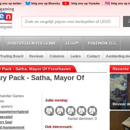
g ons op twitter
Volg ons op Bluesky
Volg ons op Youtube
Volg ons op 
BORDSPELLEN PER GENRE
LEGO®
POKÉMON TCG
Trading Board
Reviews
Columns
Leden
Contact
Aanbieding d
y Pack - Satha, Mayor Of Frosthaven
Recente 
y Pack - Satha, Mayor Of
halofair Games
Jullie mening:
els
Review: d
4 spelers
pagne/verhalend
peratief
Aantal stemmen: 0
rt Spel
Ook interessant:
d management