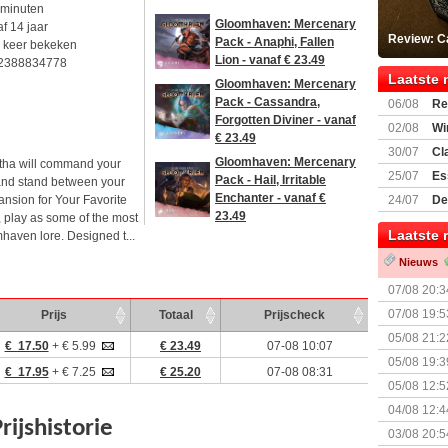
 minuten
Gloomhaven: Mercenary
f 14 jaar
Review: C
Pack - Anaphi, Fallen
 keer bekeken
Lion - vanaf € 23.49
2388834778
Laatste 
Gloomhaven: Mercenary
Pack - Cassandra,
06/08
Re
Forgotten Diviner - vanaf
Land
02/08
Wi
€ 23.49
30/07
Cl
Gloomhaven: Mercenary
atha will command your
uitbreiding
25/07
Es
Pack - Hail, Irritable
y, and stand between your
Boardgam
Enchanter - vanaf €
nsion for Your Favorite
24/07
De
23.49
 play as some of the most
weekend v
Laatste 
haven lore. Designed t...
Nieuws
07/08 20:3
07/08 19:5
Prijs
Totaal
Prijscheck
05/08 21:2
€ 17.50
+ € 5.99
€ 23.49
07-08 10:07
Nemesis Re
05/08 19:3
€ 17.95
+ € 7.25
€ 25.20
07-08 08:31
05/08 12:5
Prijsverla
04/08 12:4
+ nieuwe u
03/08 20:5