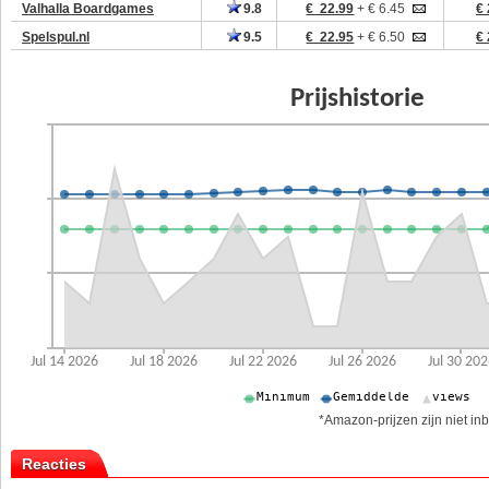
Valhalla Boardgames
9.8
€ 22.99
+ € 6.45
€ 
Spelspul.nl
9.5
€ 22.95
+ € 6.50
€ 
*Amazon-prijzen zijn niet inb
Reacties