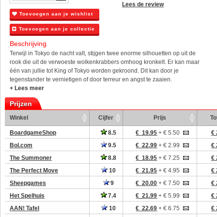
Lees de review
Toevoegen aan je wishlist
Toevoegen aan je collectie
Beschrijving
Terwijl in Tokyo de nacht valt, stijgen twee enorme silhouetten op uit de
rook die uit de verwoeste wolkenkrabbers omhoog kronkelt. Er kan maar
één van jullie tot King of Tokyo worden gekroond. Dit kan door je
tegenstander te vernietigen of door terreur en angst te zaaien.
+ Lees meer
Prijzen
Winkel
Cijfer
Prijs
To
BoardgameShop
8.5
€ 19.95
+ € 5.50
€ 
Bol.com
9.5
€ 22.99
+ € 2.99
€ 
The Summoner
8.8
€ 18.95
+ € 7.25
€ 
The Perfect Move
10
€ 21.95
+ € 4.95
€ 
Sheepgames
9
€ 20.00
+ € 7.50
€ 
Het Spelhuis
7.4
€ 21.99
+ € 5.99
€ 
AAN! Tafel
10
€ 22.69
+ € 6.75
€ 