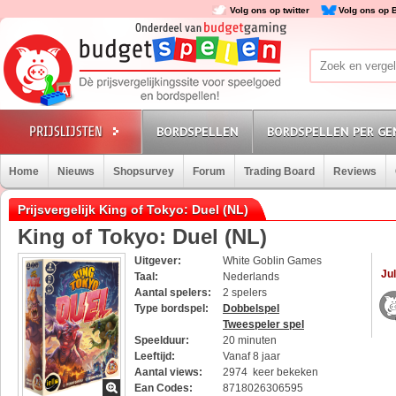
Volg ons op twitter
Volg ons op 
BORDSPELLEN
BORDSPELLEN PER GE
Home
Nieuws
Shopsurvey
Forum
Trading Board
Reviews
Prijsvergelijk King of Tokyo: Duel (NL)
King of Tokyo: Duel (NL)
Uitgever:
White Goblin Games
Jul
Taal:
Nederlands
Aantal spelers:
2 spelers
Type bordspel:
Dobbelspel
Tweespeler spel
Speelduur:
20 minuten
Leeftijd:
Vanaf 8 jaar
Aantal views:
2974 keer bekeken
Ean Codes:
8718026306595