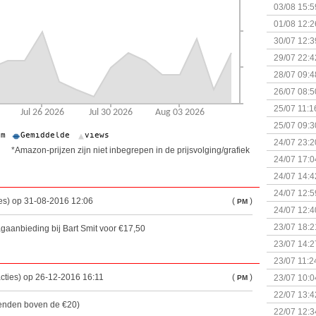
Kapitein 
03/08 15:5
01/08 12:2
30/07 12:3
29/07 22:4
28/07 09:4
26/07 08:5
25/07 11:1
25/07 09:3
Uitbreidi
24/07 23:2
*Amazon-prijzen zijn niet inbegrepen in de prijsvolging/grafiek
24/07 17:0
(Bordspell
24/07 14:4
Surprise 
24/07 12:5
es) op 31-08-2016 12:06
(
)
PM
(Bordspell
24/07 12:4
23/07 18:2
gaanbieding bij Bart Smit voor €17,50
start
23/07 14:2
(Bordspell
23/07 11:2
cties) op 26-12-2016 16:11
(
)
23/07 10:0
PM
22/07 13:4
zenden boven de €20)
(Bordspell
22/07 12:3