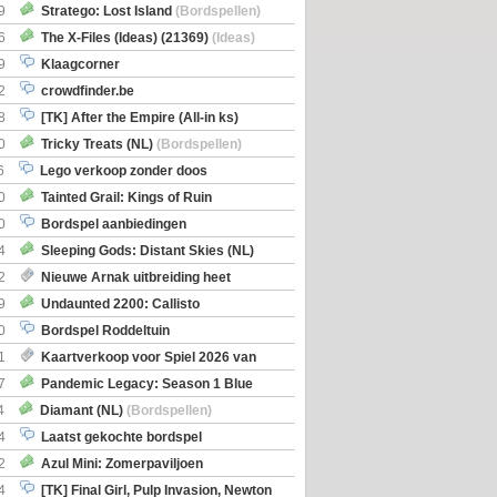
Boe
(Bordspellen)
9
Stratego: Lost Island
(Bordspellen)
6
The X-Files (Ideas) (21369)
(Ideas)
9
Klaagcorner
2
crowdfinder.be
8
[TK] After the Empire (All-in ks)
0
Tricky Treats (NL)
(Bordspellen)
6
Lego verkoop zonder doos
0
Tainted Grail: Kings of Ruin
ng: Wyrd Encounters
(Bordspellen)
0
Bordspel aanbiedingen
4
Sleeping Gods: Distant Skies (NL)
en)
2
Nieuwe Arnak uitbreiding heet
Shipments
9
Undaunted 2200: Callisto
en)
0
Bordspel Roddeltuin
1
Kaartverkoop voor Spiel 2026 van
7
Pandemic Legacy: Season 1 Blue
en)
4
Diamant (NL)
(Bordspellen)
4
Laatst gekochte bordspel
2
Azul Mini: Zomerpaviljoen
en)
4
[TK] Final Girl, Pulp Invasion, Newton