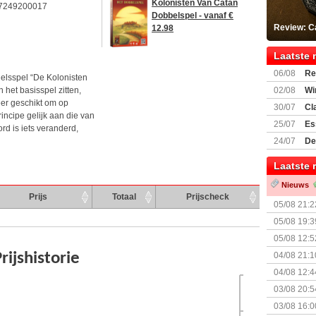
Kolonisten Van Catan
7249200017
Dobbelspel - vanaf €
Review: C
12.98
Laatste 
06/08
Re
elsspel “De Kolonisten
Land
 het basisspel zitten,
02/08
Wi
eer geschikt om op
30/07
Cl
incipe gelijk aan die van
uitbreiding
25/07
Es
d is iets veranderd,
Boardgam
24/07
De
weekend v
Laatste 
Nieuws
Prijs
Totaal
Prijscheck
05/08 21:2
Nemesis Re
05/08 19:3
05/08 12:5
Prijsverla
04/08 21:1
04/08 12:4
+ nieuwe u
03/08 20:5
03/08 16:0