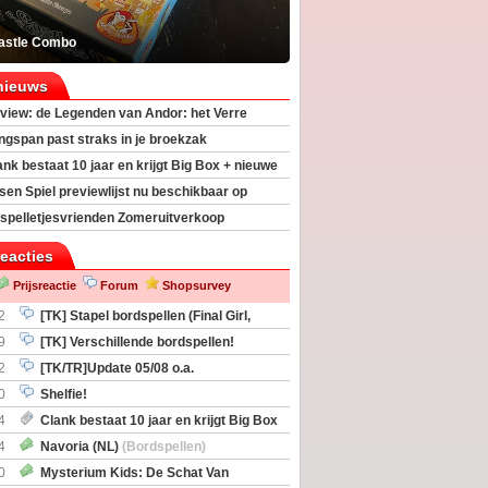
astle Combo
nieuws
view: de Legenden van Andor: het Verre
ngspan past straks in je broekzak
ank bestaat 10 jaar en krijgt Big Box + nieuwe
sen Spiel previewlijst nu beschikbaar op
egeek
spelletjesvrienden Zomeruitverkoop
an start
reacties
Prijsreactie
Forum
Shopsurvey
2
[TK] Stapel bordspellen (Final Girl,
taliation, Zombicide Invader)
9
[TK] Verschillende bordspellen!
2
[TK/TR]Update 05/08 o.a.
gingen, Imperium Horizons, 20 Strong
0
Shelfie!
4
Clank bestaat 10 jaar en krijgt Big Box
itbreiding
4
Navoria (NL)
(Bordspellen)
0
Mysterium Kids: De Schat Van