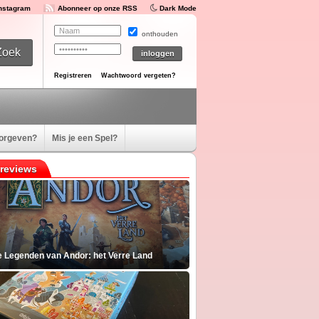
Instagram
Abonneer op onze RSS
Dark Mode
onthouden
Registreren
Wachtwoord vergeten?
oorgeven?
Mis je een Spel?
reviews
e Legenden van Andor: het Verre Land