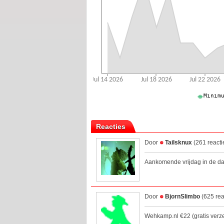
Reacties
Door
Tailsknux
(261 reacti
Aankomende vrijdag in de da
Door
BjornSlimbo
(625 rea
Wehkamp.nl €22 (gratis ver