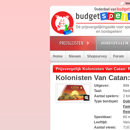
Vol
BORDSPELLEN
Home
Nieuws
Shopsurvey
Forum
Prijsvergelijk Kolonisten Van Catan: 
Kolonisten Van Catan:
Uitgever:
999
Taal:
Ned
Aantal spelers:
2 to
Type bordspel:
Dob
Fami
Rei
Speelduur:
60 
Leeftijd:
Vana
Aantal views:
716