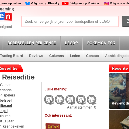
g ons op twitter
Volg ons op Bluesky
Volg ons op Youtube
Volg ons op 
BORDSPELLEN PER GENRE
LEGO®
POKÉMON TCG
Trading Board
Reviews
Columns
Leden
Contact
Aanbieding d
Reiseditie
Recente 
 Reiseditie
 Games
Jullie mening:
erlands
t 4 spelers
belspel
Review: d
liespel
Aantal stemmen: 0
sspel
Ook interessant:
minuten
f 11 jaar
7 keer bekeken