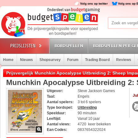
Volg ons op twitter
Volg ons op 
BORDSPELLEN
BORDSPELLEN PER GE
Home
Nieuws
Shopsurvey
Forum
Trading Board
Reviews
Prijsvergelijk Munchkin Apocalypse Uitbreiding 2: Sheep Impa
Munchkin Apocalypse Uitbreiding 2:
Uitgever:
Steve Jackson Games
Jul
Taal:
Engels
Aantal spelers:
3 tot 6 spelers
Type bordspel:
Uitbreiding
Speelduur:
90 minuten
Leeftijd:
Vanaf 10 jaar
Aantal views:
4720 keer bekeken
Ean Codes:
0837654322024