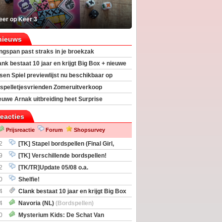
eer op Keer 3
nieuws
ngspan past straks in je broekzak
ank bestaat 10 jaar en krijgt Big Box + nieuwe
sen Spiel previewlijst nu beschikbaar op
egeek
spelletjesvrienden Zomeruitverkoop
an start
euwe Arnak uitbreiding heet Surprise
s
reacties
Prijsreactie
Forum
Shopsurvey
2
[TK] Stapel bordspellen (Final Girl,
taliation, Zombicide Invader)
9
[TK] Verschillende bordspellen!
2
[TK/TR]Update 05/08 o.a.
gingen, Imperium Horizons, 20 Strong
0
Shelfie!
4
Clank bestaat 10 jaar en krijgt Big Box
itbreiding
4
Navoria (NL)
(Bordspellen)
0
Mysterium Kids: De Schat Van