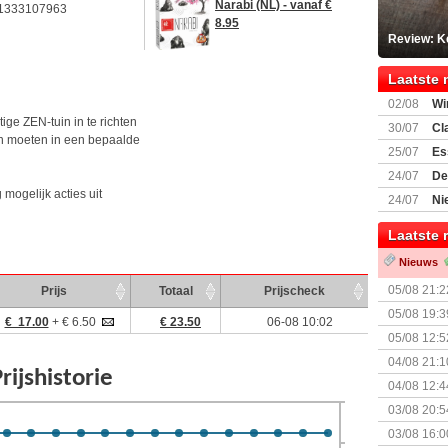
Narabi (NL) - vanaf €
1333107963
8.95
Review: K
Laatste 
02/08
Wi
ige ZEN-tuin in te richten
30/07
Cl
n moeten in een bepaalde
uitbreiding
25/07
Es
Boardgam
24/07
De
 mogelijk acties uit
weekend v
24/07
Ni
Shipment
Laatste 
Nieuws
05/08 21:2
Prijs
Totaal
Prijscheck
Nemesis Re
05/08 19:3
€ 17.00
+ € 6.50
€ 23.50
06-08 10:02
05/08 12:5
Prijsverla
04/08 21:1
04/08 12:4
+ nieuwe u
03/08 20:5
03/08 16:0