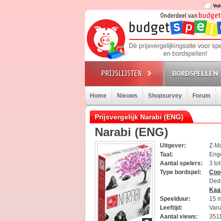
Vol
BORDSPELLEN
Home
Nieuws
Shopsurvey
Forum
Prijsvergelijk Narabi (ENG)
Narabi (ENG)
Uitgever:
Z-M
Taal:
Eng
Aantal spelers:
3 to
Type bordspel:
Coo
Ded
Kaa
Speelduur:
15 
Leeftijd:
Vana
Aantal views:
351