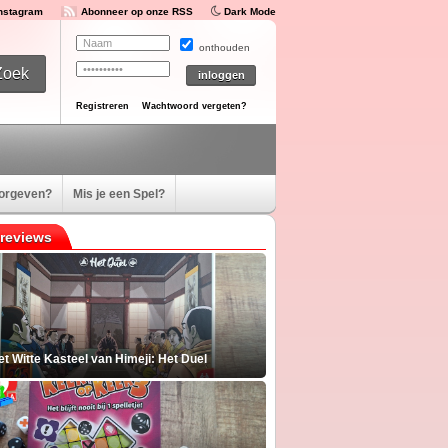
Instagram
Abonneer op onze RSS
Dark Mode
onthouden
Registreren
Wachtwoord vergeten?
oorgeven?
Mis je een Spel?
reviews
t Witte Kasteel van Himeji: Het Duel