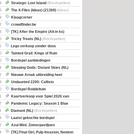
Boe
(Bordspellen)
9
Stratego: Lost Island
(Bordspellen)
6
The X-Files (Ideas) (21369)
(Ideas)
9
Klaagcorner
2
crowdfinder.be
8
[TK] After the Empire (All-in ks)
0
Tricky Treats (NL)
(Bordspellen)
6
Lego verkoop zonder doos
0
Tainted Grail: Kings of Ruin
ng: Wyrd Encounters
(Bordspellen)
0
Bordspel aanbiedingen
4
Sleeping Gods: Distant Skies (NL)
en)
2
Nieuwe Arnak uitbreiding heet
Shipments
9
Undaunted 2200: Callisto
en)
0
Bordspel Roddeltuin
1
Kaartverkoop voor Spiel 2026 van
7
Pandemic Legacy: Season 1 Blue
en)
4
Diamant (NL)
(Bordspellen)
4
Laatst gekochte bordspel
2
Azul Mini: Zomerpaviljoen
en)
4
[TK] Final Girl, Pulp Invasion, Newton