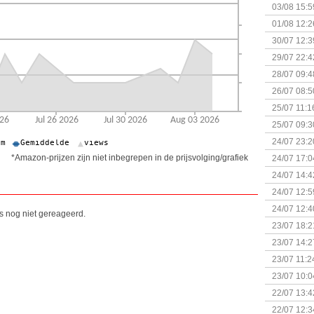
Kapitein 
03/08 15:5
01/08 12:2
30/07 12:3
29/07 22:4
28/07 09:4
26/07 08:5
25/07 11:1
25/07 09:3
Uitbreidi
24/07 23:2
*Amazon-prijzen zijn niet inbegrepen in de prijsvolging/grafiek
24/07 17:0
(Bordspell
24/07 14:4
Surprise 
24/07 12:5
(Bordspell
24/07 12:4
is nog niet gereageerd.
23/07 18:2
start
23/07 14:2
(Bordspell
23/07 11:2
23/07 10:0
22/07 13:4
(Bordspell
22/07 12:3