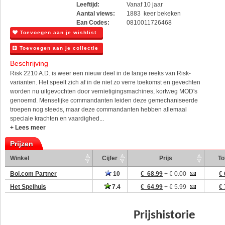
Leeftijd:
Vanaf 10 jaar
Aantal views:
1883 keer bekeken
Ean Codes:
0810011726468
Toevoegen aan je wishlist
Toevoegen aan je collectie
Beschrijving
Risk 2210 A.D. is weer een nieuw deel in de lange reeks van Risk-
varianten. Het speelt zich af in de niet zo verre toekomst en gevechten
worden nu uitgevochten door vernietigingsmachines, kortweg MOD's
genoemd. Menselijke commandanten leiden deze gemechaniseerde
troepen nog steeds, maar deze commandanten hebben allemaal
speciale krachten en vaardighed...
+ Lees meer
Prijzen
Winkel
Cijfer
Prijs
To
Bol.com Partner
10
€ 68.99
+ € 0.00
€ 
Het Spelhuis
7.4
€ 64.99
+ € 5.99
€ 