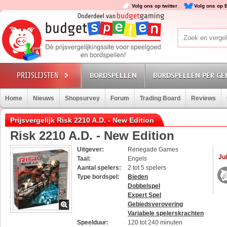
Volg ons op twitter
Volg ons op 
BORDSPELLEN
BORDSPELLEN PER GE
Home
Nieuws
Shopsurvey
Forum
Trading Board
Reviews
Prijsvergelijk Risk 2210 A.D. - New Edition
Risk 2210 A.D. - New Edition
Uitgever:
Renegade Games
Jul
Taal:
Engels
Aantal spelers:
2 tot 5 spelers
Type bordspel:
Bieden
Dobbelspel
Expert Spel
Gebiedsverovering
Variabele spelerskrachten
Speelduur:
120 tot 240 minuten