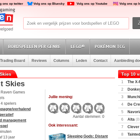
g ons op twitter
Volg ons op Bluesky
Volg ons op Youtube
Volg ons op 
BORDSPELLEN PER GENRE
LEGO®
POKÉMON TCG
Trading Board
Reviews
Columns
Leden
Contact
Aanbieding d
 Skies
Top 10 
t Skies
1
The X-F
2
Donkey
 Raven Games
(SuperMar
Jullie mening:
3
Munchl
els
t 4 spelers
4
De Cre
pagne/verhalend
5
Navori
peratief
Aantal stemmen: 0
6
Alta
(B
d management
Ook interessant:
ospel
7
Clever
minuten
8
Tainted
Sleeping Gods: Distant
f 13 jaar