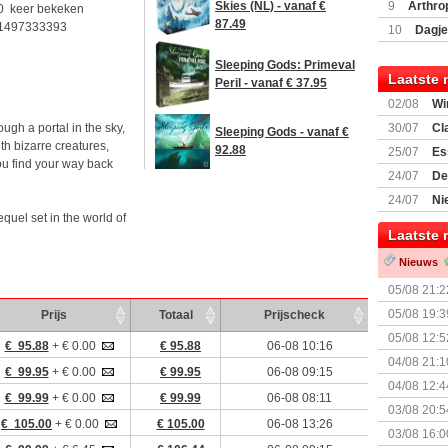
Encounte
9
Arthro
Skies (NL) - vanaf €
0 keer bekeken
87.49
1497333393
10
Dagje
(77059)
(I
Sleeping Gods: Primeval
Laatste 
Peril - vanaf € 37.95
02/08
Wi
ugh a portal in the sky,
30/07
Cl
Sleeping Gods - vanaf €
th bizarre creatures,
uitbreiding
92.88
25/07
Es
u find your way back
Boardgam
24/07
De
weekend v
24/07
Ni
quel set in the world of
Shipment
Laatste 
Nieuws
05/08 21:2
Nemesis Re
05/08 19:3
Prijs
Totaal
Prijscheck
05/08 12:5
€ 95.88
+ € 0.00
€ 95.88
06-08 10:16
Prijsverla
04/08 21:1
€ 99.95
+ € 0.00
€ 99.95
06-08 09:15
04/08 12:4
€ 99.99
+ € 0.00
€ 99.99
06-08 08:11
+ nieuwe u
03/08 20:5
€ 105.00
+ € 0.00
€ 105.00
06-08 13:26
03/08 16:0