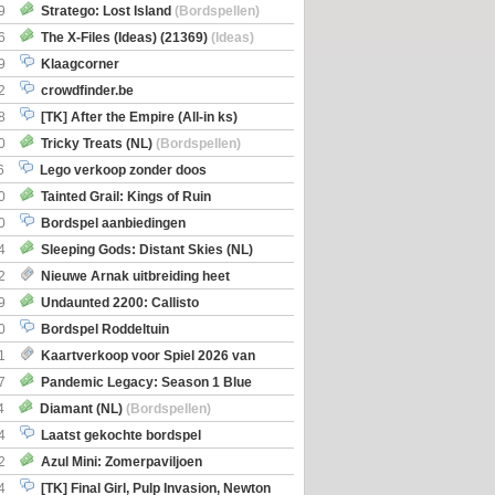
Boe
(Bordspellen)
9
Stratego: Lost Island
(Bordspellen)
6
The X-Files (Ideas) (21369)
(Ideas)
9
Klaagcorner
2
crowdfinder.be
8
[TK] After the Empire (All-in ks)
0
Tricky Treats (NL)
(Bordspellen)
6
Lego verkoop zonder doos
0
Tainted Grail: Kings of Ruin
ng: Wyrd Encounters
(Bordspellen)
0
Bordspel aanbiedingen
4
Sleeping Gods: Distant Skies (NL)
en)
2
Nieuwe Arnak uitbreiding heet
Shipments
9
Undaunted 2200: Callisto
en)
0
Bordspel Roddeltuin
1
Kaartverkoop voor Spiel 2026 van
7
Pandemic Legacy: Season 1 Blue
en)
4
Diamant (NL)
(Bordspellen)
4
Laatst gekochte bordspel
2
Azul Mini: Zomerpaviljoen
en)
4
[TK] Final Girl, Pulp Invasion, Newton