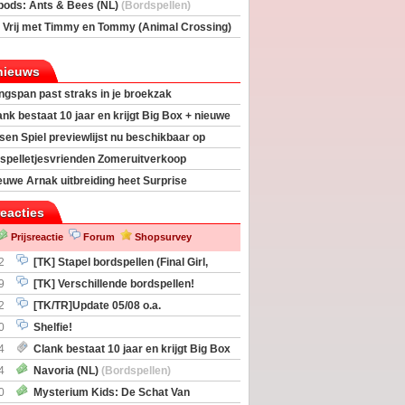
rs
(Bordspellen)
pods: Ants & Bees (NL)
(Bordspellen)
 Vrij met Timmy en Tommy (Animal Crossing)
deas)
nieuws
ngspan past straks in je broekzak
ank bestaat 10 jaar en krijgt Big Box + nieuwe
sen Spiel previewlijst nu beschikbaar op
egeek
spelletjesvrienden Zomeruitverkoop
an start
euwe Arnak uitbreiding heet Surprise
s
reacties
Prijsreactie
Forum
Shopsurvey
2
[TK] Stapel bordspellen (Final Girl,
taliation, Zombicide Invader)
9
[TK] Verschillende bordspellen!
2
[TK/TR]Update 05/08 o.a.
gingen, Imperium Horizons, 20 Strong
0
Shelfie!
4
Clank bestaat 10 jaar en krijgt Big Box
itbreiding
4
Navoria (NL)
(Bordspellen)
0
Mysterium Kids: De Schat Van