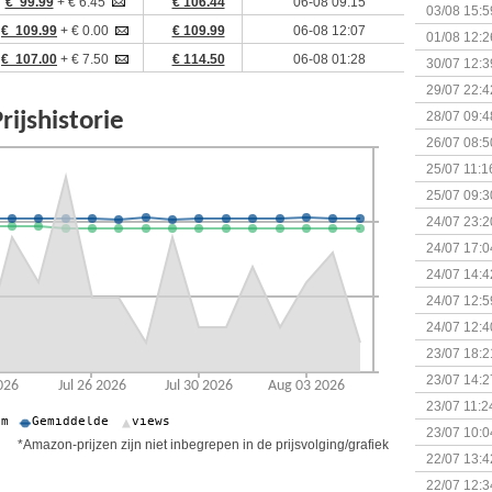
€ 99.99
+ € 6.45
€ 106.44
06-08 09:15
Kapitein 
03/08 15:5
€ 109.99
+ € 0.00
€ 109.99
06-08 12:07
01/08 12:2
€ 107.00
+ € 7.50
€ 114.50
06-08 01:28
30/07 12:3
29/07 22:4
28/07 09:4
26/07 08:5
25/07 11:1
25/07 09:3
Uitbreidi
24/07 23:2
24/07 17:0
(Bordspell
24/07 14:4
Surprise 
24/07 12:5
(Bordspell
24/07 12:4
23/07 18:2
start
23/07 14:2
(Bordspell
23/07 11:2
23/07 10:0
*Amazon-prijzen zijn niet inbegrepen in de prijsvolging/grafiek
22/07 13:4
(Bordspell
22/07 12:3