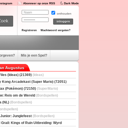
Instagram
Abonneer op onze RSS
Dark Mode
onthouden
Registreren
Wachtwoord vergeten?
oorgeven?
Mis je een Spel?
van Augustus
iles (Ideas) (21369)
(Ideas)
 Kong Arcadekast (Super Mario) (72051)
io)
ax (Pokémon) (72150)
(SuperMario)
w: Reis om de Wereld
(Bordspellen)
a (NL)
(Bordspellen)
ordspellen)
 Junior: Junglefeest
(Bordspellen)
 Grail: Kings of Ruin Uitbreiding: Wyrd