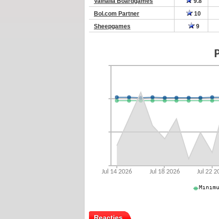
Valhalla Boardgames
9.8
Bol.com Partner
10
Sheepgames
9
Reacties