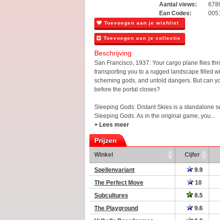
Aantal views:
678
Ean Codes:
005
Toevoegen aan je wishlist
Toevoegen aan je collectie
Beschrijving
San Francisco, 1937: Your cargo plane flies thro
transporting you to a rugged landscape filled wi
scheming gods, and untold dangers. But can yo
before the portal closes?
Sleeping Gods: Distant Skies is a standalone se
Sleeping Gods. As in the original game, you...
+ Lees meer
Prijzen
Winkel
Cijfer
Spellenvariant
9.9
The Perfect Move
10
Subcultures
8.5
The Playground
9.6