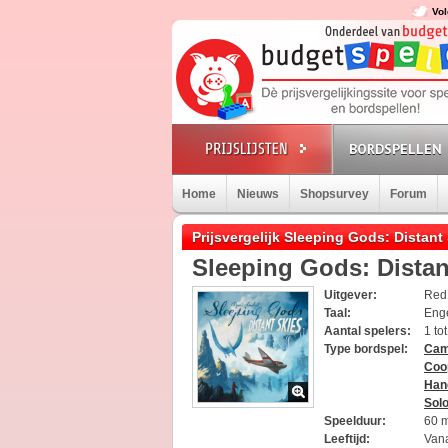
Vol
BORDSPELLEN
Home
Nieuws
Shopsurvey
Forum
Prijsvergelijk Sleeping Gods: Distant
Sleeping Gods: Distan
Uitgever:
Red
Taal:
Eng
Aantal spelers:
1 to
Type bordspel:
Cam
Coo
Han
Sol
Speelduur:
60 
Leeftijd:
Vana