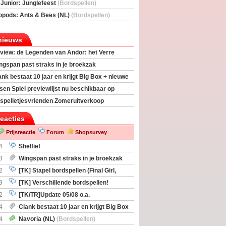
deas)
 Junior: Junglefeest
(Bordspellen)
opods: Ants & Bees (NL)
(Bordspellen)
nieuws
view: de Legenden van Andor: het Verre
ngspan past straks in je broekzak
ank bestaat 10 jaar en krijgt Big Box + nieuwe
sen Spiel previewlijst nu beschikbaar op
egeek
spelletjesvrienden Zomeruitverkoop
an start
reacties
Prijsreactie
Forum
Shopsurvey
4
Shelfie!
3
Wingspan past straks in je broekzak
2
[TK] Stapel bordspellen (Final Girl,
taliation, Zombicide Invader)
9
[TK] Verschillende bordspellen!
2
[TK/TR]Update 05/08 o.a.
gingen, Imperium Horizons, 20 Strong
4
Clank bestaat 10 jaar en krijgt Big Box
itbreiding
4
Navoria (NL)
(Bordspellen)