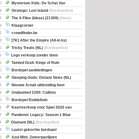
0
Mysterium Kids: De Schat Van
Boe
(Bordspellen)
9
Stratego: Lost Island
(Bordspellen)
6
The X-Files (Ideas) (21369)
(Ideas)
9
Klaagcorner
2
crowdfinder.be
8
[TK] After the Empire (All-in ks)
0
Tricky Treats (NL)
(Bordspellen)
6
Lego verkoop zonder doos
0
Tainted Grail: Kings of Ruin
ng: Wyrd Encounters
(Bordspellen)
0
Bordspel aanbiedingen
4
Sleeping Gods: Distant Skies (NL)
en)
2
Nieuwe Arnak uitbreiding heet
Shipments
9
Undaunted 2200: Callisto
en)
0
Bordspel Roddeltuin
1
Kaartverkoop voor Spiel 2026 van
7
Pandemic Legacy: Season 1 Blue
en)
4
Diamant (NL)
(Bordspellen)
4
Laatst gekochte bordspel
2
Azul Mini: Zomerpaviljoen