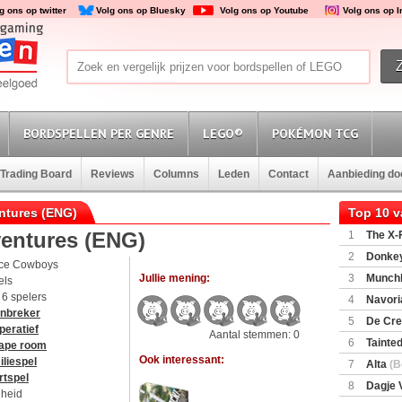
g ons op twitter
Volg ons op Bluesky
Volg ons op Youtube
Volg ons op 
BORDSPELLEN PER GENRE
LEGO®
POKÉMON TCG
Trading Board
Reviews
Columns
Leden
Contact
Aanbieding d
entures (ENG)
Top 10 
ventures (ENG)
1
The X-F
2
Donkey
ce Cowboys
(SuperMar
Jullie mening:
3
Munchl
els
t 6 spelers
4
Navori
inbreker
5
De Cre
peratief
Aantal stemmen: 0
6
Tainted
ape room
Encounte
Ook interessant:
liespel
7
Alta
(B
rtspel
8
Dagje 
lheid