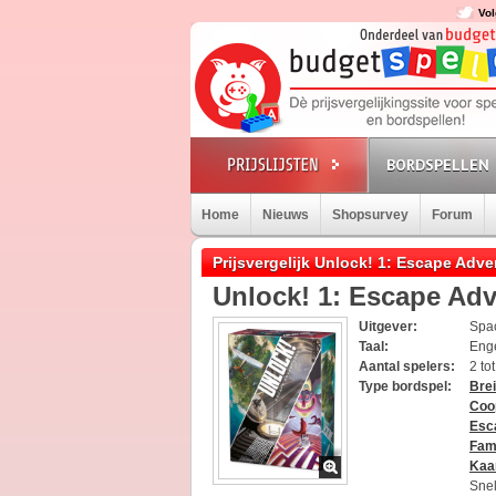
Vol
BORDSPELLEN
Home
Nieuws
Shopsurvey
Forum
Prijsvergelijk Unlock! 1: Escape Adv
Unlock! 1: Escape Ad
Uitgever:
Spa
Taal:
Eng
Aantal spelers:
2 to
Type bordspel:
Bre
Coo
Esc
Fami
Kaa
Sne