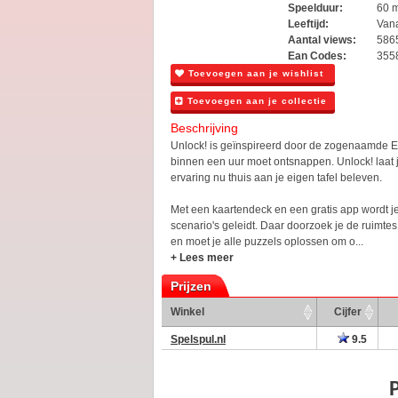
Speelduur:
60 
Leeftijd:
Vana
Aantal views:
586
Ean Codes:
355
Toevoegen aan je wishlist
Toevoegen aan je collectie
Beschrijving
Unlock! is geïnspireerd door de zogenaamde 
binnen een uur moet ontsnappen. Unlock! laat
ervaring nu thuis aan je eigen tafel beleven.
Met een kaartendeck en een gratis app wordt j
scenario's geleidt. Daar doorzoek je de ruimte
en moet je alle puzzels oplossen om o...
+ Lees meer
Prijzen
Winkel
Cijfer
Spelspul.nl
9.5