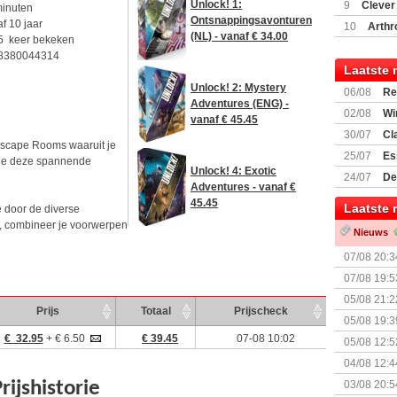
(77059)
(I
Unlock! 1:
9
Clever
minuten
Ontsnappingsavonturen
f 10 jaar
10
Arthr
(NL) - vanaf € 34.00
5 keer bekeken
8380044314
Laatste 
Unlock! 2: Mystery
06/08
Re
Adventures (ENG) -
Land
02/08
Wi
vanaf € 45.45
30/07
Cl
Escape Rooms waaruit je
uitbreiding
25/07
Es
 je deze spannende
Unlock! 4: Exotic
Boardgam
24/07
De
Adventures - vanaf €
weekend v
45.45
Laatste 
e door de diverse
s, combineer je voorwerpen
Nieuws
07/08 20:3
07/08 19:5
05/08 21:2
Prijs
Totaal
Prijscheck
Nemesis Re
05/08 19:3
€ 32.95
+ € 6.50
€ 39.45
07-08 10:02
05/08 12:5
Prijsverla
04/08 12:4
+ nieuwe u
03/08 20:5