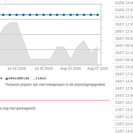
03/08 16:0
Kapitein 
03/08 15:5
01/08 12:2
30/07 12:3
29/07 22:4
28/07 09:4
26/07 08:5
25/07 11:1
25/07 09:3
Uitbreidi
24/07 23:2
24/07 17:0
(Bordspell
24/07 14:4
*Amazon-prijzen zijn niet inbegrepen in de prijsvolging/grafiek
Surprise 
24/07 12:5
(Bordspell
24/07 12:4
23/07 18:2
start
is nog niet gereageerd.
23/07 14:2
(Bordspell
23/07 11:2
23/07 10:0
22/07 13:4