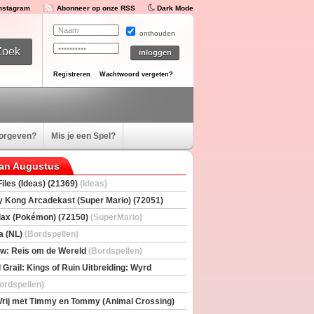
Instagram
Abonneer op onze RSS
Dark Mode
onthouden
Registreren
Wachtwoord vergeten?
oorgeven?
Mis je een Spel?
van Augustus
iles (Ideas) (21369)
(Ideas)
 Kong Arcadekast (Super Mario) (72051)
io)
ax (Pokémon) (72150)
(SuperMario)
a (NL)
(Bordspellen)
w: Reis om de Wereld
(Bordspellen)
 Grail: Kings of Ruin Uitbreiding: Wyrd
rs
(Bordspellen)
ordspellen)
Vrij met Timmy en Tommy (Animal Crossing)