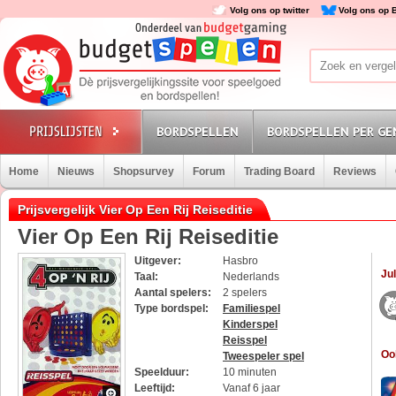
Volg ons op twitter
Volg ons op 
BORDSPELLEN
BORDSPELLEN PER GE
Home
Nieuws
Shopsurvey
Forum
Trading Board
Reviews
Prijsvergelijk Vier Op Een Rij Reiseditie
Vier Op Een Rij Reiseditie
Uitgever:
Hasbro
Jul
Taal:
Nederlands
Aantal spelers:
2 spelers
Type bordspel:
Familiespel
Kinderspel
Reisspel
Oo
Tweespeler spel
Speelduur:
10 minuten
Leeftijd:
Vanaf 6 jaar