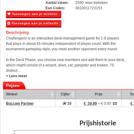
Aantal views:
2590 keer bekeken
Ean Codes:
0810011723153
Toevoegen aan je wishlist
Toevoegen aan je collectie
Beschrijving
Challengers! is an interactive deck-management game for 1-8 players
that plays in about 45 minutes independent of player count. With the
tournament gameplay style, you meet another opponent every round.
In the Deck Phase, you choose new members and add them to your deck,
which might consist of a wizard, alien, cat, gangster and kraken. 75
distinct ...
+ Lees meer
Prijzen
Winkel
Cijfer
Prijs
To
Bol.com Partner
10
€ 39.99
+ € 0.00
€ 