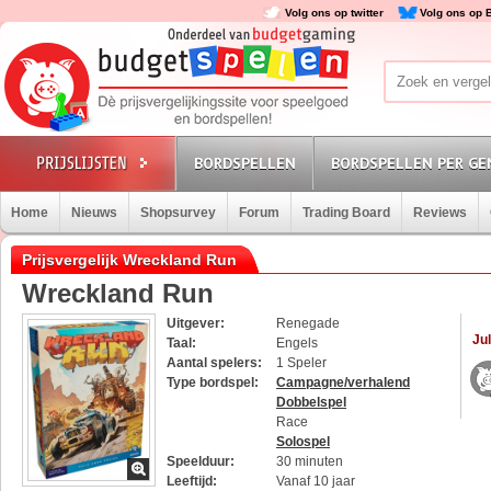
Volg ons op twitter
Volg ons op 
BORDSPELLEN
BORDSPELLEN PER GE
Home
Nieuws
Shopsurvey
Forum
Trading Board
Reviews
Prijsvergelijk Wreckland Run
Wreckland Run
Uitgever:
Renegade
Jul
Taal:
Engels
Aantal spelers:
1 Speler
Type bordspel:
Campagne/verhalend
Dobbelspel
Race
Solospel
Speelduur:
30 minuten
Leeftijd:
Vanaf 10 jaar