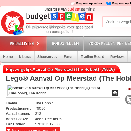
Volg ons op twitter
Volg ons op 
BORDSPELLEN
BORDSPELLEN PER GE
Home
Nieuws
Shopsurvey
Forum
Trading Board
Reviews
Prijsvergelijk Aanval Op Meerstad (The Hobbit) (79016)
Lego® Aanval Op Meerstad (The Hobbi
Jul
Thema:
The Hobbit
Productnumer:
79016
Aantal stenen:
313
Aantal views:
4662 keer bekeken
Ean Codes:
5702015128001
Toevoegen aan je wishlist