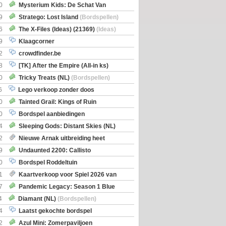
0
Mysterium Kids: De Schat Van
Boe
(Bordspellen)
9
Stratego: Lost Island
(Bordspellen)
6
The X-Files (Ideas) (21369)
(Ideas)
9
Klaagcorner
2
crowdfinder.be
8
[TK] After the Empire (All-in ks)
0
Tricky Treats (NL)
(Bordspellen)
6
Lego verkoop zonder doos
0
Tainted Grail: Kings of Ruin
ng: Wyrd Encounters
(Bordspellen)
0
Bordspel aanbiedingen
4
Sleeping Gods: Distant Skies (NL)
en)
2
Nieuwe Arnak uitbreiding heet
Shipments
9
Undaunted 2200: Callisto
en)
0
Bordspel Roddeltuin
1
Kaartverkoop voor Spiel 2026 van
7
Pandemic Legacy: Season 1 Blue
en)
4
Diamant (NL)
(Bordspellen)
4
Laatst gekochte bordspel
2
Azul Mini: Zomerpaviljoen