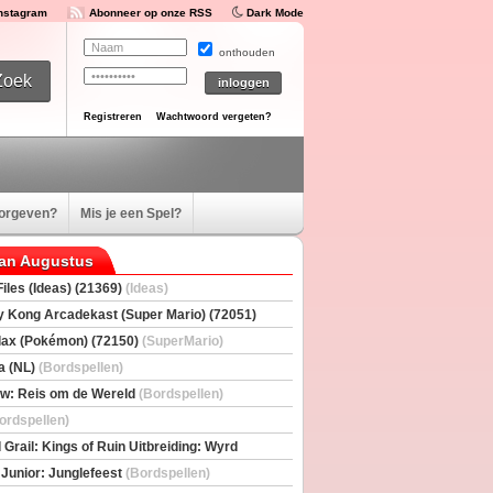
Instagram
Abonneer op onze RSS
Dark Mode
onthouden
Registreren
Wachtwoord vergeten?
oorgeven?
Mis je een Spel?
van Augustus
iles (Ideas) (21369)
(Ideas)
 Kong Arcadekast (Super Mario) (72051)
io)
ax (Pokémon) (72150)
(SuperMario)
a (NL)
(Bordspellen)
w: Reis om de Wereld
(Bordspellen)
ordspellen)
 Grail: Kings of Ruin Uitbreiding: Wyrd
rs
(Bordspellen)
 Junior: Junglefeest
(Bordspellen)