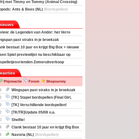
Vrij met Timmy en Tommy (Animal Crossing)
deas)
opods: Ants & Bees (NL)
(Bordspellen)
nieuws
view: de Legenden van Andor: het Verre
ngspan past straks in je broekzak
ank bestaat 10 jaar en krijgt Big Box + nieuwe
sen Spiel previewlijst nu beschikbaar op
egeek
spelletjesvrienden Zomeruitverkoop
an start
reacties
Prijsreactie
Forum
Shopsurvey
8
Wingspan past straks in je broekzak
2
[TK] Stapel bordspellen (Final Girl,
taliation, Zombicide Invader)
9
[TK] Verschillende bordspellen!
2
[TK/TR]Update 05/08 o.a.
gingen, Imperium Horizons, 20 Strong
0
Shelfie!
4
Clank bestaat 10 jaar en krijgt Big Box
itbreiding
4
Navoria (NL)
(Bordspellen)