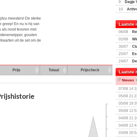
9
Dagje 
(77059)
(I
10
Arthr
jitzu meesters! De sterke
 greep! En nu is hij van
Laatste 
s als nooit tevoren met
06/08
Re
 stenenwipper, gouden
Land
02/08
Wi
kaarten uit de set om de
30/07
Cl
uitbreiding
25/07
Es
Boardgam
24/07
De
weekend v
Prijs
Totaal
Prijscheck
Laatste 
Nieuws
07/08 14:1
05/08 21:2
Nemesis Re
05/08 19:3
05/08 12:5
Prijsverla
04/08 21:1
04/08 12:4
+ nieuwe u
03/08 20:5