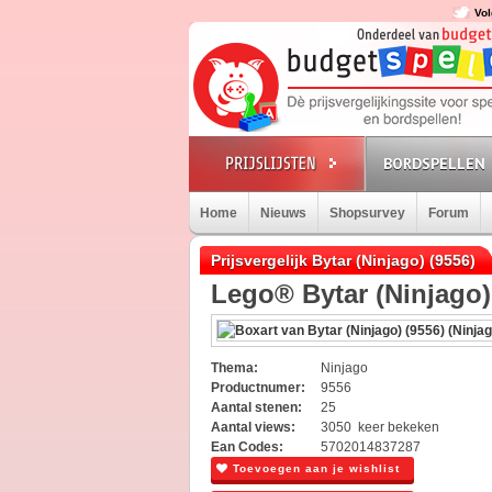
Vol
BORDSPELLEN
Home
Nieuws
Shopsurvey
Forum
Prijsvergelijk Bytar (Ninjago) (9556)
Lego® Bytar (Ninjago)
Thema:
Ninjago
Productnumer:
9556
Aantal stenen:
25
Aantal views:
3050 keer bekeken
Ean Codes:
5702014837287
Toevoegen aan je wishlist