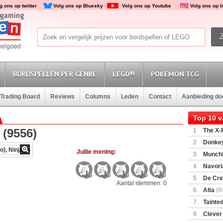
g ons op twitter
Volg ons op Bluesky
Volg ons op Youtube
Volg ons op 
BORDSPELLEN PER GENRE
LEGO®
POKÉMON TCG
Trading Board
Reviews
Columns
Leden
Contact
Aanbieding d
Top 10 
 (9556)
1
The X-F
2
Donkey
(SuperMar
Jullie mening:
3
Munchl
4
Navori
5
De Cre
Aantal stemmen: 0
6
Alta
(B
7
Tainted
Encounte
8
Clever