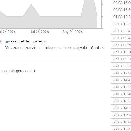
03/08 16:0
Kapitein 
03/08 15:5
01/08 12:2
30/07 12:3
29/07 22:4
28/07 09:4
26/07 08:5
*Amazon-prijzen zijn niet inbegrepen in de prijsvolging/grafiek
25/07 11:1
25/07 09:3
Uitbreidi
24/07 23:2
is nog niet gereageerd.
24/07 17:0
(Bordspell
24/07 14:4
Surprise 
24/07 12:5
(Bordspell
24/07 12:4
23/07 18:2
start
23/07 14:2
(Bordspell
23/07 11:2
23/07 10:0
22/07 13:4