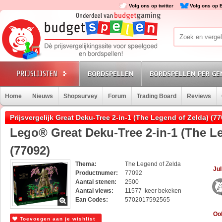
Volg ons op twitter
Volg ons op 
BORDSPELLEN
BORDSPELLEN PER GE
Home
Nieuws
Shopsurvey
Forum
Trading Board
Reviews
Prijsvergelijk Great Deku-Tree 2-in-1 (The Legend of Zelda) (77
Lego® Great Deku-Tree 2-in-1 (The L
(77092)
Thema:
The Legend of Zelda
Jul
Productnumer:
77092
Aantal stenen:
2500
Aantal views:
11577 keer bekeken
Ean Codes:
5702017592565
Ook
Toevoegen aan je wishlist