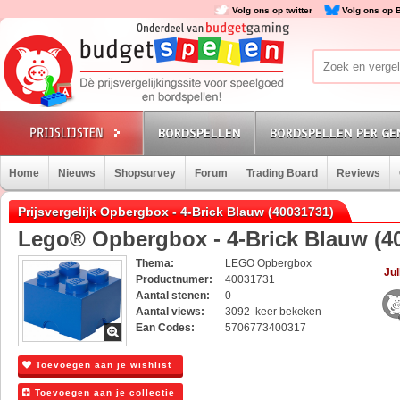
Volg ons op twitter
Volg ons op 
BORDSPELLEN
BORDSPELLEN PER GE
Home
Nieuws
Shopsurvey
Forum
Trading Board
Reviews
Prijsvergelijk Opbergbox - 4-Brick Blauw (40031731)
Lego® Opbergbox - 4-Brick Blauw (4
Thema:
LEGO Opbergbox
Jul
Productnumer:
40031731
Aantal stenen:
0
Aantal views:
3092 keer bekeken
Ean Codes:
5706773400317
Toevoegen aan je wishlist
Toevoegen aan je collectie