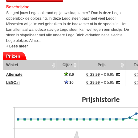
Beschrijving
Slingert jouw Lego ook rond op jouw slaapkamer? Dan is deze Lego
opbergbox de oplossing. In deze Lego steen past heel veel Lego!
Misschien wil je 'm wel gebruiken in de badkamer of in de speeltuin. Het
kan allemaal want deze stevige Lego steen kan wel tegen een stootje. De
steen is stapelbaar met alle andere Lego Brick varianten net als echte
Lego blokjes. Afme...
+ Lees meer
Prijzen
Winkel
Cijfer
Prijs
To
Alternate
8.6
€ 23.99
+ € 6.95
€ 
LEGO.nl
10
€ 29.99
+ € 5.95
€ 