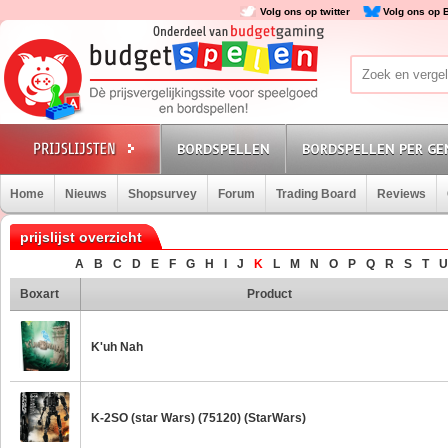
Volg ons op twitter
Volg ons op 
BORDSPELLEN
BORDSPELLEN PER GE
Home
Nieuws
Shopsurvey
Forum
Trading Board
Reviews
prijslijst overzicht
A
B
C
D
E
F
G
H
I
J
K
L
M
N
O
P
Q
R
S
T
U
Boxart
Product
K'uh Nah
K-2SO (star Wars) (75120) (StarWars)