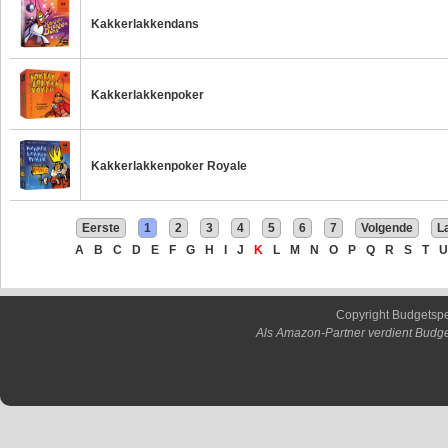
Kakkerlakkendans
Kakkerlakkenpoker
Kakkerlakkenpoker Royale
Eerste
1
2
3
4
5
6
7
Volgende
L
A
B
C
D
E
F
G
H
I
J
K
L
M
N
O
P
Q
R
S
T
U
Copyright Budgetsp
Als Amazon-Partner verdient Budge