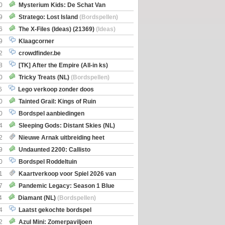
0
Mysterium Kids: De Schat Van
Boe
(Bordspellen)
9
Stratego: Lost Island
(Bordspellen)
6
The X-Files (Ideas) (21369)
(Ideas)
9
Klaagcorner
2
crowdfinder.be
8
[TK] After the Empire (All-in ks)
0
Tricky Treats (NL)
(Bordspellen)
6
Lego verkoop zonder doos
0
Tainted Grail: Kings of Ruin
ng: Wyrd Encounters
(Bordspellen)
0
Bordspel aanbiedingen
4
Sleeping Gods: Distant Skies (NL)
en)
2
Nieuwe Arnak uitbreiding heet
Shipments
9
Undaunted 2200: Callisto
en)
0
Bordspel Roddeltuin
1
Kaartverkoop voor Spiel 2026 van
7
Pandemic Legacy: Season 1 Blue
en)
4
Diamant (NL)
(Bordspellen)
4
Laatst gekochte bordspel
2
Azul Mini: Zomerpaviljoen