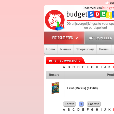
Vol
BORDSPELLEN
Home
Nieuws
Shopsurvey
Forum
prijslijst overzicht
A
B
C
D
E
F
G
H
I
J
K
Boxart
Prod
Lewt (Mixels) (41568)
Eerste
1
Laatste
A
B
C
D
E
F
G
H
I
J
K