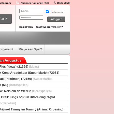
Instagram
Abonneer op onze RSS
Dark Mode
onthouden
Registreren
Wachtwoord vergeten?
oorgeven?
Mis je een Spel?
van Augustus
iles (Ideas) (21369)
(Ideas)
 Kong Arcadekast (Super Mario) (72051)
io)
ax (Pokémon) (72150)
(SuperMario)
a (NL)
(Bordspellen)
w: Reis om de Wereld
(Bordspellen)
 Grail: Kings of Ruin Uitbreiding: Wyrd
rs
(Bordspellen)
ordspellen)
Vrij met Timmy en Tommy (Animal Crossing)