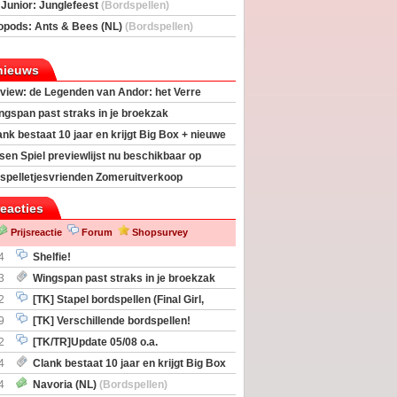
deas)
 Junior: Junglefeest
(Bordspellen)
opods: Ants & Bees (NL)
(Bordspellen)
nieuws
view: de Legenden van Andor: het Verre
ngspan past straks in je broekzak
ank bestaat 10 jaar en krijgt Big Box + nieuwe
sen Spiel previewlijst nu beschikbaar op
egeek
spelletjesvrienden Zomeruitverkoop
an start
reacties
Prijsreactie
Forum
Shopsurvey
4
Shelfie!
3
Wingspan past straks in je broekzak
2
[TK] Stapel bordspellen (Final Girl,
taliation, Zombicide Invader)
9
[TK] Verschillende bordspellen!
2
[TK/TR]Update 05/08 o.a.
gingen, Imperium Horizons, 20 Strong
4
Clank bestaat 10 jaar en krijgt Big Box
itbreiding
4
Navoria (NL)
(Bordspellen)