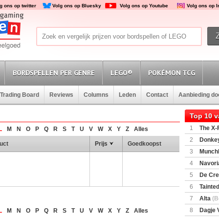
g ons op twitter
Volg ons op Bluesky
Volg ons op Youtube
Volg ons op 
BORDSPELLEN PER GENRE
LEGO®
POKÉMON TCG
Trading Board
Reviews
Columns
Leden
Contact
Aanbieding d
Top 10 
1
The X-F
L
M
N
O
P
Q
R
S
T
U
V
W
X
Y
Z
Alles
2
Donkey
uct
Prijs
Goedkoopst
(SuperMar
3
Munchl
4
Navori
5
De Cre
6
Tainted
Encounte
7
Alta
(B
8
Dagje 
L
M
N
O
P
Q
R
S
T
U
V
W
X
Y
Z
Alles