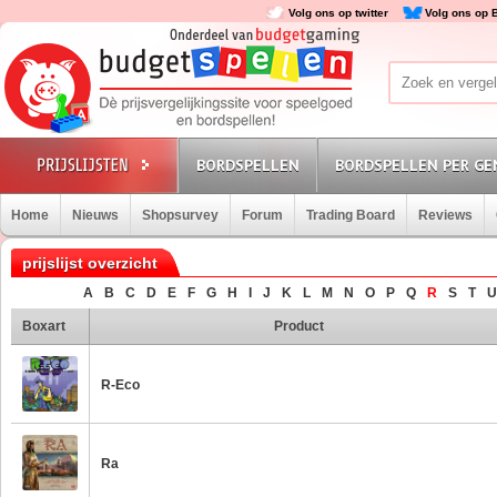
Volg ons op twitter
Volg ons op 
BORDSPELLEN
BORDSPELLEN PER GE
Home
Nieuws
Shopsurvey
Forum
Trading Board
Reviews
prijslijst overzicht
A
B
C
D
E
F
G
H
I
J
K
L
M
N
O
P
Q
R
S
T
U
Boxart
Product
R-Eco
Ra