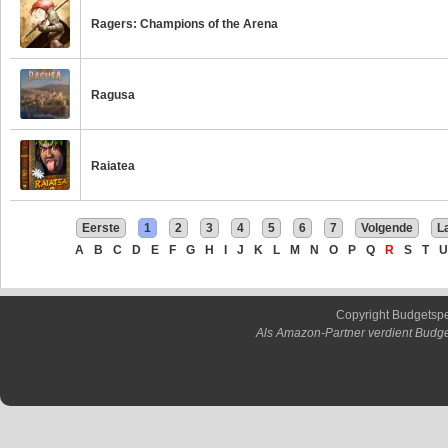
Ragers: Champions of the Arena
Ragusa
Raiatea
Eerste
1
2
3
4
5
6
7
Volgende
L
A
B
C
D
E
F
G
H
I
J
K
L
M
N
O
P
Q
R
S
T
U
Copyright Budgetsp
Als Amazon-Partner verdient Budge