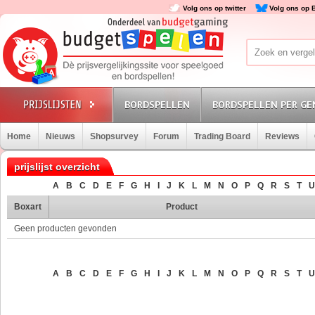
Volg ons op twitter
Volg ons op 
BORDSPELLEN
BORDSPELLEN PER GE
Home
Nieuws
Shopsurvey
Forum
Trading Board
Reviews
prijslijst overzicht
A
B
C
D
E
F
G
H
I
J
K
L
M
N
O
P
Q
R
S
T
U
Boxart
Product
Geen producten gevonden
A
B
C
D
E
F
G
H
I
J
K
L
M
N
O
P
Q
R
S
T
U