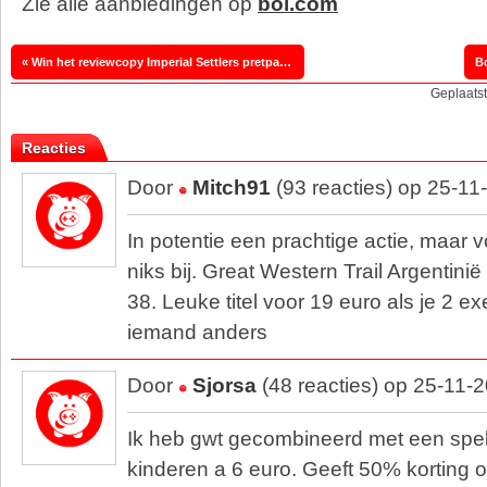
Zie alle aanbiedingen op
bol.com
« Win het reviewcopy Imperial Settlers pretpakket!
B
Geplaats
Reacties
Door
Mitch91
(93 reacties) op 25-11
In potentie een prachtige actie, maar vo
niks bij. Great Western Trail Argentini
38. Leuke titel voor 19 euro als je 2 
iemand anders
Door
Sjorsa
(48 reacties) op 25-11-
Ik heb gwt gecombineerd met een spel
kinderen a 6 euro. Geeft 50% korting op