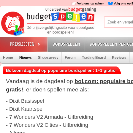
Volg ons op twitter
Volg ons op 
BORDSPELLEN
BORDSPELLEN PER GE
Home
Nieuws
Shopsurvey
Forum
Trading Board
Reviews
Bol.com dagdeal op populaire bordspellen: 1+1 gratis
Vandaag is de dagdeal op
bol.com: populaire b
gratis!
, er doen spellen mee als:
- Dixit Basisspel
- Dixit Kaartspel
- 7 Wonders V2 Armada - Uitbreiding
- 7 Wonders V2 Cities - Uitbreiding
- Allegra