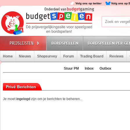
Volg ons op twitter
Volg ons op 
BORDSPELLEN
BORDSPELLEN PER GE
Home
Nieuws
Shopsurvey
Forum
Trading Board
Reviews
Stuur PM
Inbox
Outbox
Privé Berichten
Je moet
ingelogd
zijn om je berichten te beheren...