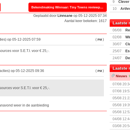
(77059)
(I
9
Clever
Bekendmaking Winnaar: Tiny Towns reviewpakket »
10
Arthr
Geplaatst door
Linnsane
op 05-12-2025 07:34
Aantal keer bekeken: 1617
Laatste 
06/08
Re
Land
02/08
Wi
ties) op 05-12-2025 07:59
(
)
PM
30/07
Cl
uitbreiding
urces voor S.E.T.I. voor € 25,-.
25/07
Es
Boardgam
24/07
De
weekend v
Laatste 
acties) op 05-12-2025 09:36
(
)
PM
Nieuws
07/08 20:3
urces voor S.E.T.I. voor € 25,-.
07/08 19:5
05/08 21:2
Nemesis Re
05/08 19:3
anavond weer in de aanbieding
05/08 12:5
Prijsverla
04/08 12:4
+ nieuwe u
03/08 20:5