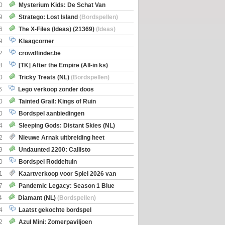
0
Mysterium Kids: De Schat Van
Boe
(Bordspellen)
9
Stratego: Lost Island
(Bordspellen)
6
The X-Files (Ideas) (21369)
(Ideas)
9
Klaagcorner
2
crowdfinder.be
8
[TK] After the Empire (All-in ks)
0
Tricky Treats (NL)
(Bordspellen)
6
Lego verkoop zonder doos
0
Tainted Grail: Kings of Ruin
ng: Wyrd Encounters
(Bordspellen)
0
Bordspel aanbiedingen
4
Sleeping Gods: Distant Skies (NL)
en)
2
Nieuwe Arnak uitbreiding heet
Shipments
9
Undaunted 2200: Callisto
en)
0
Bordspel Roddeltuin
1
Kaartverkoop voor Spiel 2026 van
7
Pandemic Legacy: Season 1 Blue
en)
4
Diamant (NL)
(Bordspellen)
4
Laatst gekochte bordspel
2
Azul Mini: Zomerpaviljoen