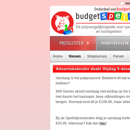
Vol
BORDSPELLEN
Home
Nieuws
Shopsurvey
Forum
Adventskalender deals Vrijdag 5 dec
Vandaag is het pakjesavond. Betekent dit dat 
hebben?
999 Games strooit vandaag met korting op De 
met daarin het basisspel, twee uitbreidingen é
bergen. Normaal kost dit je €108,96, maar all
Bij de Spelletjesvrienden krijg je vandaag korti
€54,95. Interesse? Kijk dan
hier
!