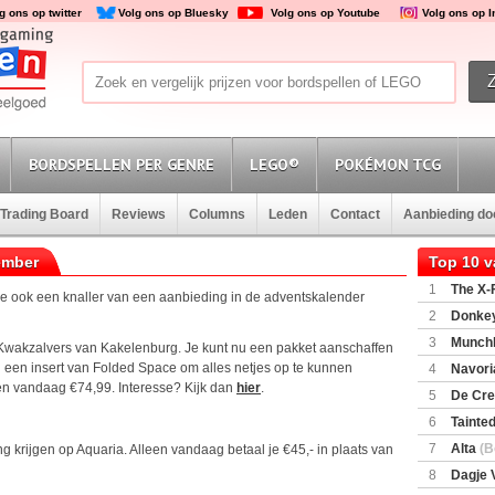
g ons op twitter
Volg ons op Bluesky
Volg ons op Youtube
Volg ons op 
BORDSPELLEN PER GENRE
LEGO®
POKÉMON TCG
Trading Board
Reviews
Columns
Leden
Contact
Aanbieding d
ember
Top 10 
1
The X-F
we ook een knaller van een aanbieding in de adventskalender
2
Donkey
(SuperMar
3
Munchl
Kwakzalvers van Kakelenburg. Je kunt nu een pakket aanschaffen
n een insert van Folded Space om alles netjes op te kunnen
4
Navori
een vandaag €74,99. Interesse? Kijk dan
hier
.
5
De Cre
6
Tainted
Encounte
7
Alta
(B
ng krijgen op Aquaria. Alleen vandaag betaal je €45,- in plaats van
8
Dagje 