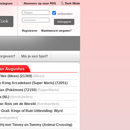
Instagram
Abonneer op onze RSS
Dark Mode
onthouden
Registreren
Wachtwoord vergeten?
oorgeven?
Mis je een Spel?
van Augustus
iles (Ideas) (21369)
(Ideas)
 Kong Arcadekast (Super Mario) (72051)
io)
ax (Pokémon) (72150)
(SuperMario)
a (NL)
(Bordspellen)
w: Reis om de Wereld
(Bordspellen)
 Grail: Kings of Ruin Uitbreiding: Wyrd
rs
(Bordspellen)
ordspellen)
Vrij met Timmy en Tommy (Animal Crossing)