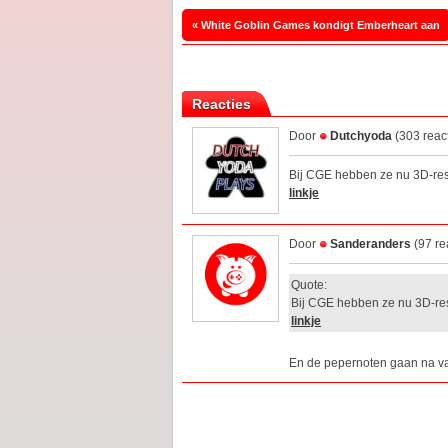
« White Goblin Games kondigt Emberheart aan
Reacties
Door
Dutchyoda
(303 reac
Bij CGE hebben ze nu 3D-reso
linkje
Door
Sanderanders
(97 re
Quote:
Bij CGE hebben ze nu 3D-reso
linkje
En de pepernoten gaan na v