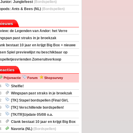
deas)
 Junior: Junglefeest
(Bordspellen)
opods: Ants & Bees (NL)
(Bordspellen)
nieuws
view: de Legenden van Andor: het Verre
ngspan past straks in je broekzak
ank bestaat 10 jaar en krijgt Big Box + nieuwe
sen Spiel previewlijst nu beschikbaar op
egeek
spelletjesvrienden Zomeruitverkoop
an start
reacties
Prijsreactie
Forum
Shopsurvey
4
Shelfie!
3
Wingspan past straks in je broekzak
2
[TK] Stapel bordspellen (Final Girl,
taliation, Zombicide Invader)
9
[TK] Verschillende bordspellen!
2
[TK/TR]Update 05/08 o.a.
gingen, Imperium Horizons, 20 Strong
4
Clank bestaat 10 jaar en krijgt Big Box
itbreiding
4
Navoria (NL)
(Bordspellen)