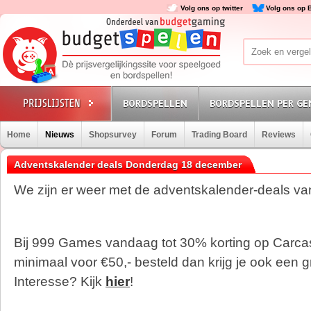
Volg ons op twitter
Volg ons op 
BORDSPELLEN
BORDSPELLEN PER GE
Home
Nieuws
Shopsurvey
Forum
Trading Board
Reviews
Adventskalender deals Donderdag 18 december
We zijn er weer met de adventskalender-deals v
Bij 999 Games vandaag tot 30% korting op Carc
minimaal voor €50,- besteld dan krijg je ook een gr
Interesse? Kijk
hier
!