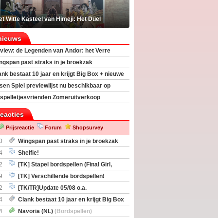
t Witte Kasteel van Himeji: Het Duel
nieuws
view: de Legenden van Andor: het Verre
ngspan past straks in je broekzak
ank bestaat 10 jaar en krijgt Big Box + nieuwe
sen Spiel previewlijst nu beschikbaar op
egeek
spelletjesvrienden Zomeruitverkoop
an start
reacties
Prijsreactie
Forum
Shopsurvey
0
Wingspan past straks in je broekzak
4
Shelfie!
2
[TK] Stapel bordspellen (Final Girl,
taliation, Zombicide Invader)
9
[TK] Verschillende bordspellen!
2
[TK/TR]Update 05/08 o.a.
gingen, Imperium Horizons, 20 Strong
4
Clank bestaat 10 jaar en krijgt Big Box
itbreiding
4
Navoria (NL)
(Bordspellen)