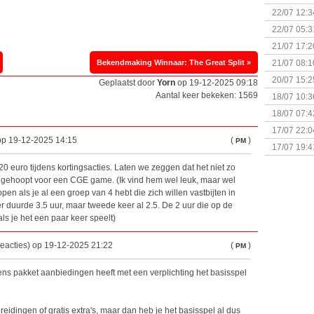
(Bordspell
22/07 12:3
& Great D
22/07 05:3
bigbox
21/07 17:2
Bekendmaking Winnaar: The Great Split »
21/07 08:1
20/07 15:2
Geplaatst door
Yorn
op 19-12-2025 09:18
genaamd P
Aantal keer bekeken: 1569
18/07 10:3
18/07 07:4
Sherlock 
17/07 22:0
 op 19-12-2025 14:15
(
)
PM
Monsterb
17/07 19:4
~20 euro tijdens kortingsacties. Laten we zeggen dat het niet zo
 gehoopt voor een CGE game. (Ik vind hem wel leuk, maar wel
pen als je al een groep van 4 hebt die zich willen vastbijten in
eer duurde 3.5 uur, maar tweede keer al 2.5. De 2 uur die op de
als je het een paar keer speelt)
eacties) op 19-12-2025 21:22
(
)
PM
ens pakket aanbiedingen heeft met een verplichting het basisspel
reidingen of gratis extra's, maar dan heb je het basisspel al dus