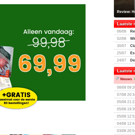
Review: He
Laatste 
06/08
Re
Land
02/08
Wi
30/07
Cl
uitbreiding
25/07
Es
Boardgam
24/07
De
weekend v
Laatste 
Nieuws
08/08 09:2
07/08 20:3
05/08 21:2
Nemesis Re
05/08 19:3
05/08 12:5
Prijsverla
04/08 12:4
+ nieuwe u
03/08 20:5