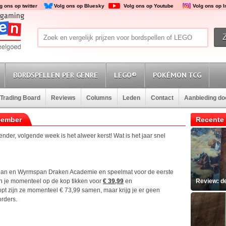
g ons op twitter
Volg ons op Bluesky
Volg ons op Youtube
Volg ons op 
BORDSPELLEN PER GENRE
LEGO®
POKÉMON TCG
Trading Board
Reviews
Columns
Leden
Contact
Aanbieding d
cember
Recente 
er, volgende week is het alweer kerst! Wat is het jaar snel
an en Wyrmspan Draken Academie en speelmat voor de eerste
 je momenteel op de kop tikken voor
€ 39,99
en
Review: d
koopt zijn ze momenteel € 73,99 samen, maar krijg je er geen
orders.