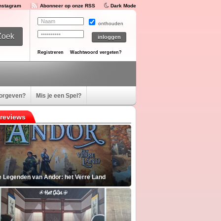
Instagram
Abonneer op onze RSS
Dark Mode
onthouden
Registreren
Wachtwoord vergeten?
oorgeven?
Mis je een Spel?
reviews
e Legenden van Andor: het Verre Land