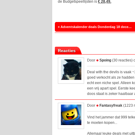
de Budgetspeellijsten is
€ 28,49.
« Adventskalender deals Donderdag 18 december
Reacties
Door
Spoing
(30 reacties)
Deal with the devils is vaak 
goed verkocht als ze hadden
echt een niche spel. Alleen ko
een vrij apart spel. Eerste k
doos staat is zeker haalbaar 
Door
Fantasyfreak
(1223 r
Vind het jammer dat 999 telk
te moeten kopen...
Allemaal leuke deals met uitb