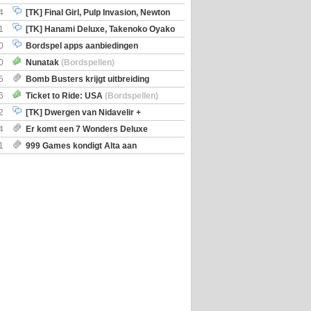
en)
4
[TK] Final Girl, Pulp Invasion, Newton
iscoveries
1
[TK] Hanami Deluxe, Takenoko Oyako
0
Bordspel apps aanbiedingen
0
Nunatak
(Bordspellen)
5
Bomb Busters krijgt uitbreiding
ro Kit
6
Ticket to Ride: USA
(Bordspellen)
2
[TK] Dwergen van Nidavelir +
Holmes Consulting Detective
4
Er komt een 7 Wonders Deluxe
ox
1
999 Games kondigt Alta aan