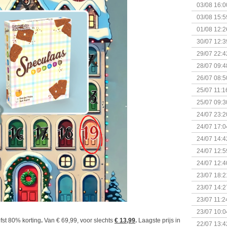
03/08 16:0
Kapitein 
03/08 15:5
01/08 12:2
30/07 12:3
29/07 22:4
28/07 09:4
26/07 08:5
25/07 11:1
25/07 09:3
Uitbreidi
24/07 23:2
24/07 17:0
(Bordspell
24/07 14:4
Surprise 
24/07 12:5
(Bordspell
24/07 12:4
23/07 18:2
start
23/07 14:2
(Bordspell
23/07 11:2
23/07 10:0
efst 80% korting
.
Van € 69,99, voor slechts
€ 13,99
.
Laagste prijs in
22/07 13:4