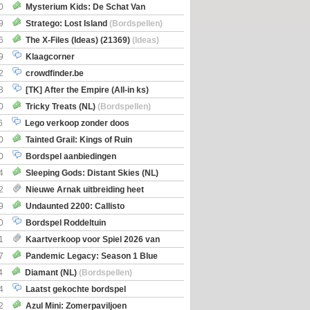
0
Mysterium Kids: De Schat Van
Boe
(Bordspellen)
9
Stratego: Lost Island
(Bordspellen)
6
The X-Files (Ideas) (21369)
(Ideas)
9
Klaagcorner
2
crowdfinder.be
8
[TK] After the Empire (All-in ks)
0
Tricky Treats (NL)
(Bordspellen)
6
Lego verkoop zonder doos
0
Tainted Grail: Kings of Ruin
ng: Wyrd Encounters
(Bordspellen)
0
Bordspel aanbiedingen
4
Sleeping Gods: Distant Skies (NL)
en)
2
Nieuwe Arnak uitbreiding heet
Shipments
9
Undaunted 2200: Callisto
en)
0
Bordspel Roddeltuin
1
Kaartverkoop voor Spiel 2026 van
7
Pandemic Legacy: Season 1 Blue
en)
4
Diamant (NL)
(Bordspellen)
4
Laatst gekochte bordspel
2
Azul Mini: Zomerpaviljoen