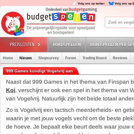
Volg ons op twitter
Volg ons op 
BORDSPELLEN
BORDSPELLEN PER GE
Home
Nieuws
Shopsurvey
Forum
Trading Board
Reviews
999 Games kondigt Vogelvrij aan
Naast dat 999 Games in het thema van Finspan bli
Koi
, verschijnt er ook een spel in het thema van
van Vogelvrij. Natuurlijk zijn het beide totaal ande
Zo is Vogelvrij een tactisch meerderheids- en geb
waarin je met jouw vogels vecht om de beste plekk
de hoeve. Je bepaalt elke beurt deels waar jouw