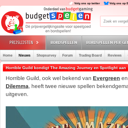
Volg ons op twitter
Volg ons op 
BORDSPELLEN
BORDSPELLEN PER GE
Home
Nieuws
Shopsurvey
Forum
Trading Board
Reviews
Horrible Guild kondigt The Amazing Journey en Spotlight aan
Horrible Guild, ook wel bekend van
Evergreen
e
Dilemma
, heeft twee nieuwe spellen bekendgema
uitgeven.