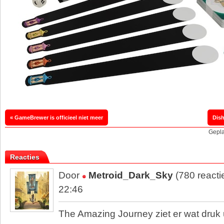
« GameBrewer is officieel niet meer
Dish
Gepla
Reacties
Door
Metroid_Dark_Sky
(780 reacti
22:46
The Amazing Journey ziet er wat druk u