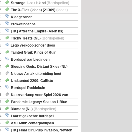
Boe
(Bordspellen)
9
Stratego: Lost Island
(Bordspellen)
6
The X-Files (Ideas) (21369)
(Ideas)
9
Klaagcorner
2
crowdfinder.be
8
[TK] After the Empire (All-in ks)
0
Tricky Treats (NL)
(Bordspellen)
6
Lego verkoop zonder doos
0
Tainted Grail: Kings of Ruin
ng: Wyrd Encounters
(Bordspellen)
0
Bordspel aanbiedingen
4
Sleeping Gods: Distant Skies (NL)
en)
2
Nieuwe Arnak uitbreiding heet
Shipments
9
Undaunted 2200: Callisto
en)
0
Bordspel Roddeltuin
1
Kaartverkoop voor Spiel 2026 van
7
Pandemic Legacy: Season 1 Blue
en)
4
Diamant (NL)
(Bordspellen)
4
Laatst gekochte bordspel
2
Azul Mini: Zomerpaviljoen
en)
4
[TK] Final Girl, Pulp Invasion, Newton