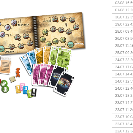
Kapitein 
03/08 15:5
01/08 12:2
30/07 12:3
29/07 22:4
28/07 09:4
26/07 08:5
25/07 11:1
25/07 09:3
Uitbreidi
24/07 23:2
24/07 17:0
(Bordspell
24/07 14:4
Surprise 
24/07 12:5
(Bordspell
24/07 12:4
23/07 18:2
start
23/07 14:2
(Bordspell
23/07 11:2
23/07 10:0
22/07 13:4
(Bordspell
22/07 12:3