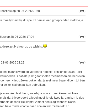
 reacties) op 28-06-2026 01:58
(
)
PM
te moeilijkheid bij dit spel zit hem in een groep vinden met wie je
ties) op 28-06-2026 17:04
(
)
PM
, deze zet ik direct op de wishlist
p 28-06-2026 23:22
(
)
PM
eken, maar ik word op voorhand nog niet echt enthousiast. Lijkt
vermoeden is dat als je dit gaat spelen met mensen die bedreven
 doorheen vliegt. Zeker ook omdat je niet meer beperkt bent tot één
ler ze zelfs allemaal kan gebruiken.
je maar één taak hebt, waarbij je vooraf moet kiezen uit twee
 als dat bijvoorbeeld allebei moeiljkheid twee is, dan kun je dus
rbeeld de taak 'Helikopter 2 moet een slag winnen'. Dat is
en hele ronde voor te gaan spelen wat mij betreft. En