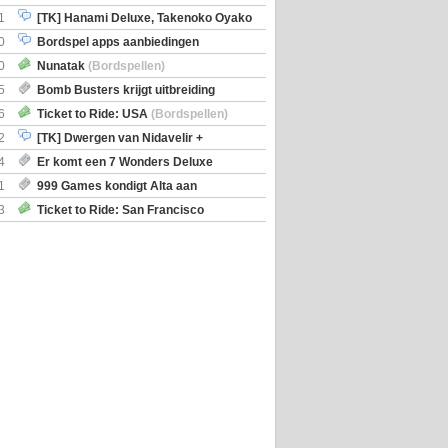
iscoveries
1
[TK] Hanami Deluxe, Takenoko Oyako
0
Bordspel apps aanbiedingen
0
Nunatak
(Bordspellen)
5
Bomb Busters krijgt uitbreiding
ro Kit
6
Ticket to Ride: USA
(Bordspellen)
2
[TK] Dwergen van Nidavelir +
Holmes Consulting Detective
4
Er komt een 7 Wonders Deluxe
ox
1
999 Games kondigt Alta aan
3
Ticket to Ride: San Francisco
en)