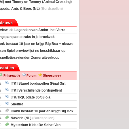
Vrij met Timmy en Tommy (Animal Crossing)
deas)
opods: Ants & Bees (NL)
(Bordspellen)
nieuws
view: de Legenden van Andor: het Verre
ngspan past straks in je broekzak
ank bestaat 10 jaar en krijgt Big Box + nieuwe
sen Spiel previewlijst nu beschikbaar op
egeek
spelletjesvrienden Zomeruitverkoop
an start
reacties
Prijsreactie
Forum
Shopsurvey
2
[TK] Stapel bordspellen (Final Girl,
taliation, Zombicide Invader)
9
[TK] Verschillende bordspellen!
2
[TK/TR]Update 05/08 o.a.
gingen, Imperium Horizons, 20 Strong
0
Shelfie!
4
Clank bestaat 10 jaar en krijgt Big Box
itbreiding
4
Navoria (NL)
(Bordspellen)
0
Mysterium Kids: De Schat Van