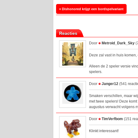
« Dishonored krijgt een bordspelvariant
Reacties
Door
Metroid_Dark_Sky
(
Deze zal vast in huis komen, 
Alleen de 2 speler versie vin
spelers.
Door
Janger12
(541 reacti
Smaken verschillen, maar wij
met twee spelers! Deze komt 
augustus verwacht volgens mi
Door
TimVerfbom
(151 rea
Klinkt interessant!