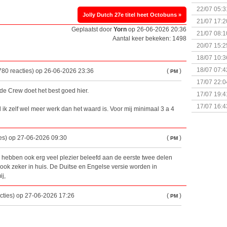
& Great D
22/07 05:3
Jolly Dutch 27e titel heet Octobuns »
bigbox
21/07 17:2
Geplaatst door
Yorn
op 26-06-2026 20:36
21/07 08:1
Aantal keer bekeken: 1498
20/07 15:2
genaamd P
18/07 10:3
18/07 07:4
780 reacties) op 26-06-2026 23:36
(
)
PM
Sherlock 
17/07 22:0
de Crew doet het best goed hier.
Monsterb
17/07 19:4
17/07 16:4
d ik zelf wel meer werk dan het waard is. Voor mij minimaal 3 a 4
(Bordspell
es) op 27-06-2026 09:30
(
)
PM
 hebben ook erg veel plezier beleefd aan de eerste twee delen
ook zeker in huis. De Duitse en Engelse versie worden in
j,
cties) op 27-06-2026 17:26
(
)
PM