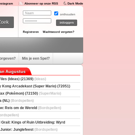
Instagram
Abonneer op onze RSS
Dark Mode
onthouden
Registreren
Wachtwoord vergeten?
oorgeven?
Mis je een Spel?
van Augustus
iles (Ideas) (21369)
(Ideas)
 Kong Arcadekast (Super Mario) (72051)
io)
ax (Pokémon) (72150)
(SuperMario)
a (NL)
(Bordspellen)
w: Reis om de Wereld
(Bordspellen)
ordspellen)
 Grail: Kings of Ruin Uitbreiding: Wyrd
rs
(Bordspellen)
 Junior: Junglefeest
(Bordspellen)