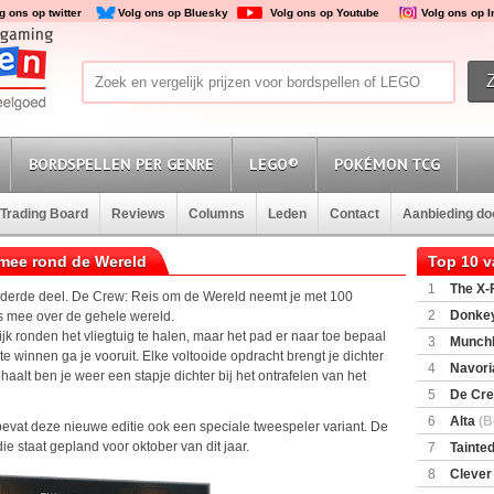
g ons op twitter
Volg ons op Bluesky
Volg ons op Youtube
Volg ons op 
BORDSPELLEN PER GENRE
LEGO®
POKÉMON TCG
Trading Board
Reviews
Columns
Leden
Contact
Aanbieding d
 mee rond de Wereld
Top 10 
1
The X-F
n derde deel. De Crew: Reis om de Wereld neemt je met 100
2
Donkey
s mee over de gehele wereld.
(SuperMar
jk ronden het vliegtuig te halen, maar het pad er naar toe bepaal
3
Munchl
te winnen ga je vooruit. Elke voltooide opdracht brengt je dichter
4
Navori
g haalt ben je weer een stapje dichter bij het ontrafelen van het
5
De Cre
6
Alta
(B
bevat deze nieuwe editie ook een speciale tweespeler variant. De
e staat gepland voor oktober van dit jaar.
7
Tainted
Encounte
8
Clever