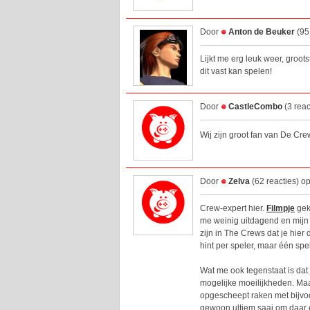
Door
Anton de Beuker
(95
Lijkt me erg leuk weer, groots
dit vast kan spelen!
Door
CastleCombo
(3 reac
Wij zijn groot fan van De Crew
Door
Zelva
(62 reacties) o
Crew-expert hier.
Filmpje
gek
me weinig uitdagend en mijn 
zijn in The Crews dat je hier
hint per speler, maar één spe
Wat me ook tegenstaat is dat 
mogelijke moeilijkheden. Maar
opgescheept raken met bijvoo
gewoon ultiem saai om daar e