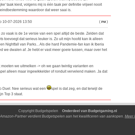
ijke' taak kiest, volgens mij is één taak per definitie vrijwel nooit
e eindbestemming waardoor dat weer saai is.
op 10-07-2026 13:50
(
)
PM
o vaak is de 1e versie van een spel altijd de beste. Zelden dat
ets toevoegt dat serieus leuker is. Zo uit mijn hoofd kan ik alleen
 Nightfall van Parks... Als die hard Pandemie-fan kan ik Iberia
 we dwalen af. Je hebt er vast meer goeie tussen, maar over het
 dat moeten we uitmelken -> oh we gaan twintig varianten en
spel alleen maar ingewikkelder of ronduit vervelend maken. Ja dat
kyo Duel. Nee serieus wat een
spel is dat zeg, en dat terwijl de
n Top 3 staat.
Copyright Budgetspelen
Onderdeel van Budgetgaming.nl
 Amazon-Partner verdient Budgetspelen aan het kwalificeren van aankopen.
Meer i