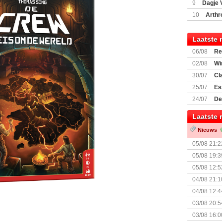
9
Dagje 
(77059)
(I
10
Arthr
Laatste 
06/08
Re
Land
02/08
Wi
30/07
Cl
uitbreiding
25/07
Es
Boardgam
24/07
De
weekend v
Laatste 
Nieuws
05/08 21:2
Nemesis Re
05/08 19:3
05/08 12:5
Prijsverla
04/08 21:1
04/08 12:4
+ nieuwe u
03/08 20:5
03/08 16:0