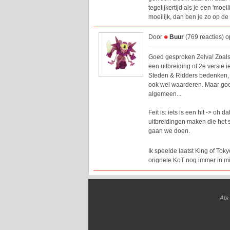
tegelijkertijd als je een 'moeil
moeilijk, dan ben je zo op d
Door
Buur
(769 reacties) 
Goed gesproken Zelva! Zoals z
een uitbreiding of 2e versie i
Steden & Ridders bedenken, en
ook wel waarderen. Maar goed
algemeen...
Feit is: iets is een hit -> oh
uitbreidingen maken die het 
gaan we doen.
Ik speelde laatst King of To
orignele KoT nog immer in mij
Als