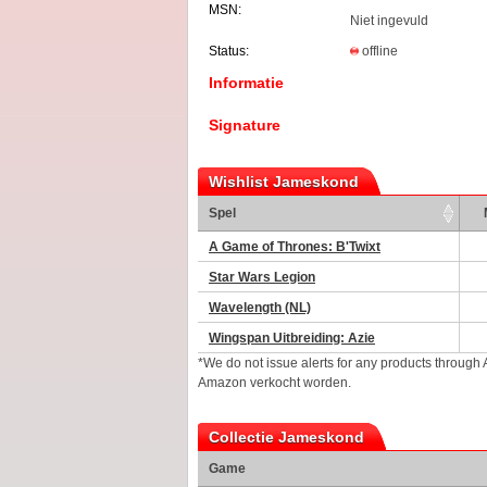
MSN:
Niet ingevuld
Status:
offline
Informatie
Signature
Wishlist Jameskond
Spel
A Game of Thrones: B'Twixt
Star Wars Legion
Wavelength (NL)
Wingspan Uitbreiding: Azie
*We do not issue alerts for any products through
Amazon verkocht worden.
Collectie Jameskond
Game