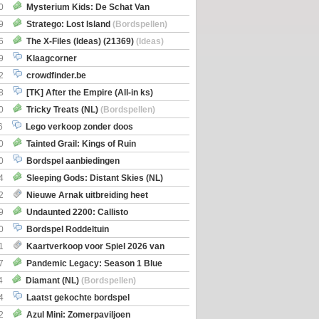
0
Mysterium Kids: De Schat Van
Boe
(Bordspellen)
9
Stratego: Lost Island
(Bordspellen)
6
The X-Files (Ideas) (21369)
(Ideas)
9
Klaagcorner
2
crowdfinder.be
8
[TK] After the Empire (All-in ks)
0
Tricky Treats (NL)
(Bordspellen)
6
Lego verkoop zonder doos
0
Tainted Grail: Kings of Ruin
ng: Wyrd Encounters
(Bordspellen)
0
Bordspel aanbiedingen
4
Sleeping Gods: Distant Skies (NL)
en)
2
Nieuwe Arnak uitbreiding heet
Shipments
9
Undaunted 2200: Callisto
en)
0
Bordspel Roddeltuin
1
Kaartverkoop voor Spiel 2026 van
7
Pandemic Legacy: Season 1 Blue
en)
4
Diamant (NL)
(Bordspellen)
4
Laatst gekochte bordspel
2
Azul Mini: Zomerpaviljoen