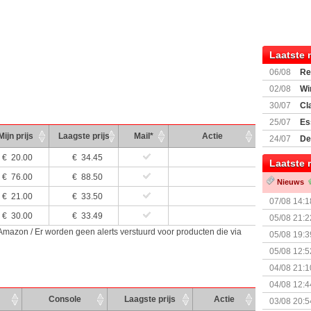
Laatste 
06/08
Re
Land
02/08
Wi
30/07
Cl
uitbreiding
25/07
Es
Boardgam
Mijn prijs
Laagste prijs
Mail*
Actie
24/07
De
weekend v
€
20.00
€ 34.45
Laatste 
€
76.00
€ 88.50
Nieuws
€
21.00
€ 33.50
07/08 14:1
€
30.00
€ 33.49
05/08 21:2
Nemesis Re
 Amazon / Er worden geen alerts verstuurd voor producten die via
05/08 19:3
05/08 12:5
Prijsverla
04/08 21:1
04/08 12:4
+ nieuwe u
Console
Laagste prijs
Actie
03/08 20:5