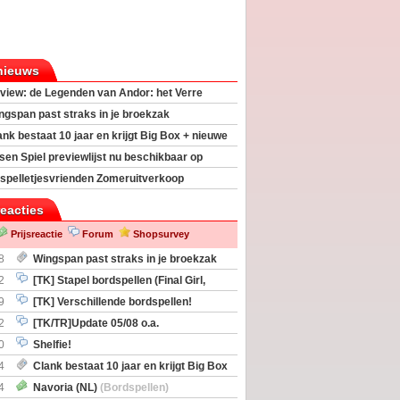
nieuws
view: de Legenden van Andor: het Verre
ngspan past straks in je broekzak
ank bestaat 10 jaar en krijgt Big Box + nieuwe
sen Spiel previewlijst nu beschikbaar op
egeek
spelletjesvrienden Zomeruitverkoop
an start
reacties
Prijsreactie
Forum
Shopsurvey
8
Wingspan past straks in je broekzak
2
[TK] Stapel bordspellen (Final Girl,
taliation, Zombicide Invader)
9
[TK] Verschillende bordspellen!
2
[TK/TR]Update 05/08 o.a.
gingen, Imperium Horizons, 20 Strong
0
Shelfie!
4
Clank bestaat 10 jaar en krijgt Big Box
itbreiding
4
Navoria (NL)
(Bordspellen)