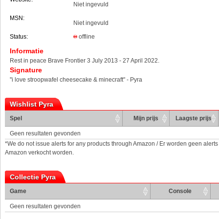
Niet ingevuld
MSN:
Niet ingevuld
Status:
offline
Informatie
Rest in peace Brave Frontier 3 July 2013 - 27 April 2022.
Signature
''i love stroopwafel cheesecake & minecraft" - Pyra
Wishlist Pyra
Spel
Mijn prijs
Laagste prijs
Geen resultaten gevonden
*We do not issue alerts for any products through Amazon / Er worden geen alerts
Amazon verkocht worden.
Collectie Pyra
Game
Console
Geen resultaten gevonden