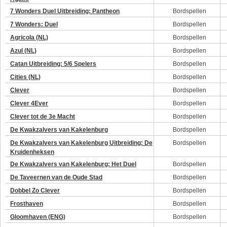
7 Wonders Duel Uitbreiding: Pantheon
Bordspellen
7 Wonders: Duel
Bordspellen
Agricola (NL)
Bordspellen
Azul (NL)
Bordspellen
Catan Uitbreiding: 5/6 Spelers
Bordspellen
Cities (NL)
Bordspellen
Clever
Bordspellen
Clever 4Ever
Bordspellen
Clever tot de 3e Macht
Bordspellen
De Kwakzalvers van Kakelenburg
Bordspellen
De Kwakzalvers van Kakelenburg Uitbreiding: De
Bordspellen
Kruidenheksen
De Kwakzalvers van Kakelenburg: Het Duel
Bordspellen
De Taveernen van de Oude Stad
Bordspellen
Dobbel Zo Clever
Bordspellen
Frosthaven
Bordspellen
Gloomhaven (ENG)
Bordspellen