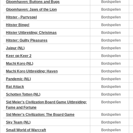
Gloomhaven: Buttons and Bugs
Bordspellen
Gloomhaven: Jaws of the Lion
Bordspellen
Hitster - Partyspel
Bordspellen
Hitster Bingo!
Bordspellen
Hitster Uitbreiding: Christmas
Bordspellen
Hitster: Guilty Pleasures
Bordspellen
Jaipur (NL)
Bordspellen
Keer op Keer 2
Bordspellen
Machi Koro (NL)
Bordspellen
Machi Koro Uitbreiding: Haven
Bordspellen
Pandemic (NL)
Bordspellen
Rat Attack
Bordspellen
Schotten Totten (NL)
Bordspellen
Sid Meier's Civilization Board Game Uitbreiding:
Bordspellen
Fame and Fortune
Sid Meier's Civilization: The Board Game
Bordspellen
Sky Team (NL)
Bordspellen
Small World of Warcraft
Bordspellen