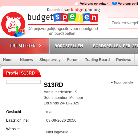
Volg ons op twitter
Volg ons op 
BORDSPELLEN
BORDSPELLEN PER GE
Home
Nieuws
Shopsurvey
Forum
Trading Board
Reviews
Profiel S13RD
+ Stuur bericht
S13RD
Aantal berichten: 19
Soort member: Member
Lid sinds 24-11-2025
Geslacht:
man
Laatst online:
03-08-2026 20:56
Website:
Niet ingevuld