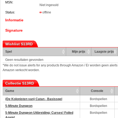
MSN:
Niet ingevuld
Status:
offline
Informatie
Signature
Wishlist S13RD
Spel
Mijn prijs
Laagste prijs
Geen resultaten gevonden
*We do not issue alerts for any products through Amazon / Er worden geen alerts
Amazon verkocht worden.
Collectie S13RD
Game
Console
(De Kolonisten van) Catan - Basisspel
Bordspellen
5-Minute Dungeon
Bordspellen
5-Minute Dungeon Uitbreiding: Curses! Foiled
Bordspellen
Again!