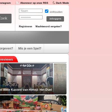
Instagram
Abonneer op onze RSS
Dark Mode
onthouden
Registreren
Wachtwoord vergeten?
oorgeven?
Mis je een Spel?
reviews
t Witte Kasteel van Himeji: Het Duel