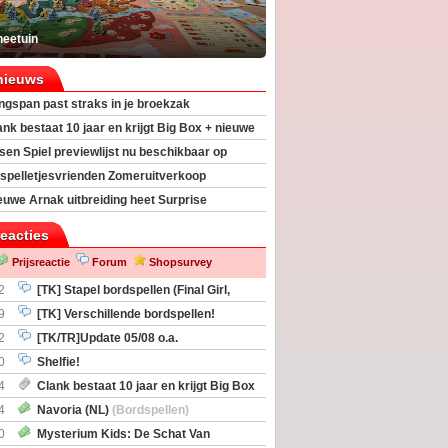
heetuin
nieuws
ngspan past straks in je broekzak
ank bestaat 10 jaar en krijgt Big Box + nieuwe
sen Spiel previewlijst nu beschikbaar op
egeek
spelletjesvrienden Zomeruitverkoop
an start
euwe Arnak uitbreiding heet Surprise
s
reacties
Prijsreactie
Forum
Shopsurvey
2
[TK] Stapel bordspellen (Final Girl,
taliation, Zombicide Invader)
9
[TK] Verschillende bordspellen!
2
[TK/TR]Update 05/08 o.a.
gingen, Imperium Horizons, 20 Strong
0
Shelfie!
4
Clank bestaat 10 jaar en krijgt Big Box
itbreiding
4
Navoria (NL)
(Bordspellen)
0
Mysterium Kids: De Schat Van