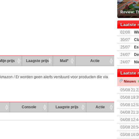
Review: T
Laatste 
02/08
Wi
30/07
Cl
uitbreiding
25/07
Es
Boardgam
24/07
De
weekend v
Mijn prijs
Laagste prijs
Mail*
Actie
24/07
Ni
Shipment
Laatste 
 Amazon / Er worden geen alerts verstuurd voor producten die via
Nieuws
05/08 21:2
Nemesis Re
05/08 19:3
05/08 12:5
Console
Laagste prijs
Actie
Prijsverla
04/08 21:1
04/08 12:4
+ nieuwe u
03/08 20:5
03/08 16:0