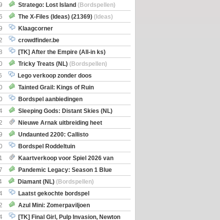
Boe
(Bordspellen)
9
Stratego: Lost Island
(Bordspellen)
6
The X-Files (Ideas) (21369)
(Ideas)
9
Klaagcorner
2
crowdfinder.be
8
[TK] After the Empire (All-in ks)
0
Tricky Treats (NL)
(Bordspellen)
6
Lego verkoop zonder doos
0
Tainted Grail: Kings of Ruin
ng: Wyrd Encounters
(Bordspellen)
0
Bordspel aanbiedingen
4
Sleeping Gods: Distant Skies (NL)
en)
2
Nieuwe Arnak uitbreiding heet
Shipments
9
Undaunted 2200: Callisto
en)
0
Bordspel Roddeltuin
1
Kaartverkoop voor Spiel 2026 van
7
Pandemic Legacy: Season 1 Blue
en)
4
Diamant (NL)
(Bordspellen)
4
Laatst gekochte bordspel
2
Azul Mini: Zomerpaviljoen
en)
4
[TK] Final Girl, Pulp Invasion, Newton