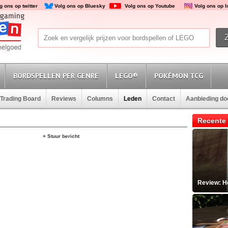
g ons op twitter
Volg ons op Bluesky
Volg ons op Youtube
Volg ons op 
BORDSPELLEN PER GENRE
LEGO®
POKÉMON TCG
Trading Board
Reviews
Columns
Leden
Contact
Aanbieding d
Recente 
+ Stuur bericht
Review: He