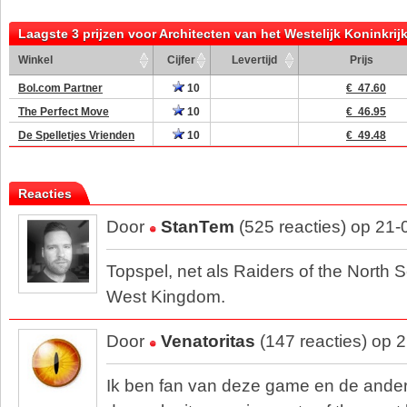
Laagste 3 prijzen voor Architecten van het Westelijk Koninkrij
Winkel
Cijfer
Levertijd
Prijs
Bol.com Partner
10
€ 47.60
The Perfect Move
10
€ 46.95
De Spelletjes Vrienden
10
€ 49.48
Reacties
Door
StanTem
(525 reacties) op 21
Topspel, net als Raiders of the North 
West Kingdom.
Door
Venatoritas
(147 reacties) op 
Ik ben fan van deze game en de andere