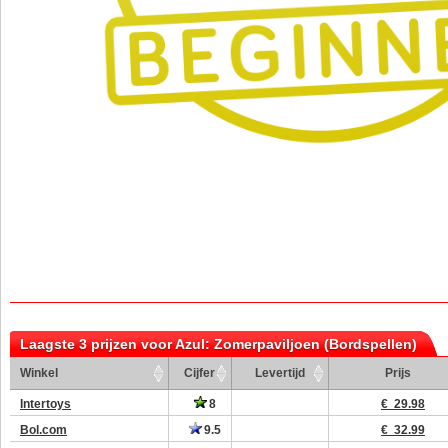
Laagste 3 prijzen voor Azul: Zomerpaviljoen (Bordspellen)
Winkel
Cijfer
Levertijd
Prijs
Intertoys
8
€ 29.98
Bol.com
9.5
€ 32.99