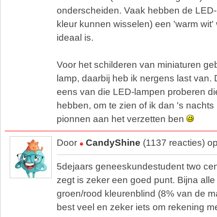
onderscheiden. Vaak hebben de LED-l
kleur kunnen wisselen) een 'warm wit' w
ideaal is.
Voor het schilderen van miniaturen geb
lamp, daarbij heb ik nergens last van.
eens van die LED-lampen proberen die 
hebben, om te zien of ik dan 's nacht
pionnen aan het verzetten ben
Door
CandyShine
(1137 reacties) o
5dejaars geneeskundestudent two ce
zegt is zeker een goed punt. Bijna alle
groen/rood kleurenblind (8% van de m
best veel en zeker iets om rekening m