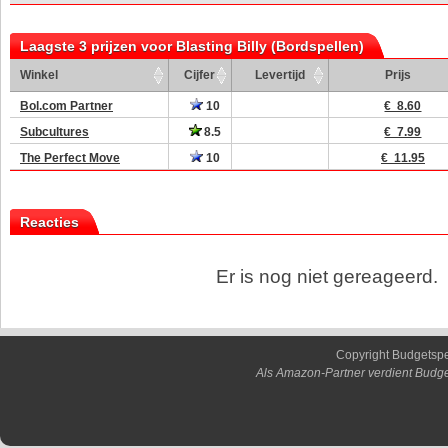
Laagste 3 prijzen voor Blasting Billy (Bordspellen)
Winkel
Cijfer
Levertijd
Prijs
Bol.com Partner
10
€ 8.60
Subcultures
8.5
€ 7.99
The Perfect Move
10
€ 11.95
Reacties
Er is nog niet gereageerd.
Copyright Budgetsp
Als Amazon-Partner verdient Budge